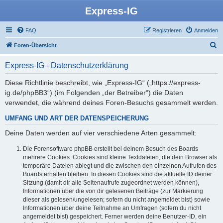
Express-IG
FAQ
Registrieren
Anmelden
S
Foren-Übersicht
u
Express-IG - Datenschutzerklärung
c
h
Diese Richtlinie beschreibt, wie „Express-IG“ („https://express-
ig.de/phpBB3“) (im Folgenden „der Betreiber“) die Daten
e
verwendet, die während deines Foren-Besuchs gesammelt werden.
UMFANG UND ART DER DATENSPEICHERUNG
Deine Daten werden auf vier verschiedene Arten gesammelt:
Die Forensoftware phpBB erstellt bei deinem Besuch des Boards
mehrere Cookies. Cookies sind kleine Textdateien, die dein Browser als
temporäre Dateien ablegt und die zwischen den einzelnen Aufrufen des
Boards erhalten bleiben. In diesen Cookies sind die aktuelle ID deiner
Sitzung (damit dir alle Seitenaufrufe zugeordnet werden können),
Informationen über die von dir gelesenen Beiträge (zur Markierung
dieser als gelesen/ungelesen; sofern du nicht angemeldet bist) sowie
Informationen über deine Teilnahme an Umfragen (sofern du nicht
angemeldet bist) gespeichert. Ferner werden deine Benutzer-ID, ein