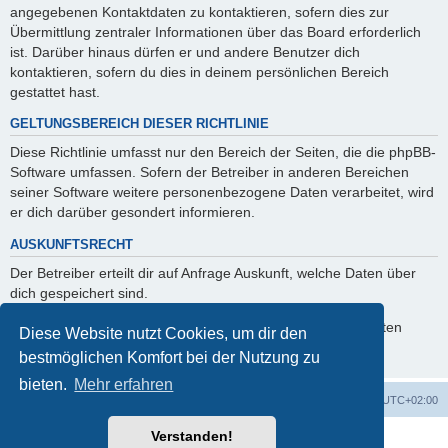
angegebenen Kontaktdaten zu kontaktieren, sofern dies zur
Übermittlung zentraler Informationen über das Board erforderlich
ist. Darüber hinaus dürfen er und andere Benutzer dich
kontaktieren, sofern du dies in deinem persönlichen Bereich
gestattet hast.
GELTUNGSBEREICH DIESER RICHTLINIE
Diese Richtlinie umfasst nur den Bereich der Seiten, die die phpBB-
Software umfassen. Sofern der Betreiber in anderen Bereichen
seiner Software weitere personenbezogene Daten verarbeitet, wird
er dich darüber gesondert informieren.
AUSKUNFTSRECHT
Der Betreiber erteilt dir auf Anfrage Auskunft, welche Daten über
dich gespeichert sind.
Du kannst jederzeit die Löschung bzw. Sperrung deiner Daten
Diese Website nutzt Cookies, um dir den
verlangen. Kontaktiere hierzu bitte den Betreiber.
bestmöglichen Komfort bei der Nutzung zu
bieten.
Mehr erfahren
Foren-Übersicht
Alle Cookies löschen
Alle Zeiten sind
UTC+02:00
Verstanden!
Powered by
phpBB
® Forum Software © phpBB Limited