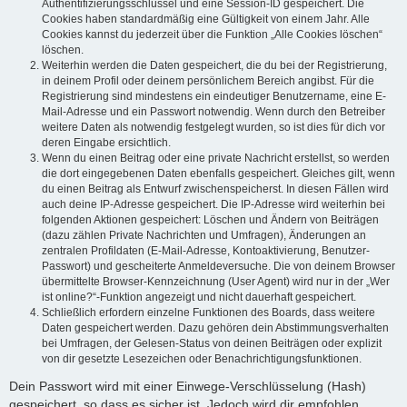
Authentifizierungsschlüssel und eine Session-ID gespeichert. Die
Cookies haben standardmäßig eine Gültigkeit von einem Jahr. Alle
Cookies kannst du jederzeit über die Funktion „Alle Cookies löschen“
löschen.
Weiterhin werden die Daten gespeichert, die du bei der Registrierung,
in deinem Profil oder deinem persönlichem Bereich angibst. Für die
Registrierung sind mindestens ein eindeutiger Benutzername, eine E-
Mail-Adresse und ein Passwort notwendig. Wenn durch den Betreiber
weitere Daten als notwendig festgelegt wurden, so ist dies für dich vor
deren Eingabe ersichtlich.
Wenn du einen Beitrag oder eine private Nachricht erstellst, so werden
die dort eingegebenen Daten ebenfalls gespeichert. Gleiches gilt, wenn
du einen Beitrag als Entwurf zwischenspeicherst. In diesen Fällen wird
auch deine IP-Adresse gespeichert. Die IP-Adresse wird weiterhin bei
folgenden Aktionen gespeichert: Löschen und Ändern von Beiträgen
(dazu zählen Private Nachrichten und Umfragen), Änderungen an
zentralen Profildaten (E-Mail-Adresse, Kontoaktivierung, Benutzer-
Passwort) und gescheiterte Anmeldeversuche. Die von deinem Browser
übermittelte Browser-Kennzeichnung (User Agent) wird nur in der „Wer
ist online?“-Funktion angezeigt und nicht dauerhaft gespeichert.
Schließlich erfordern einzelne Funktionen des Boards, dass weitere
Daten gespeichert werden. Dazu gehören dein Abstimmungsverhalten
bei Umfragen, der Gelesen-Status von deinen Beiträgen oder explizit
von dir gesetzte Lesezeichen oder Benachrichtigungsfunktionen.
Dein Passwort wird mit einer Einwege-Verschlüsselung (Hash)
gespeichert, so dass es sicher ist. Jedoch wird dir empfohlen,