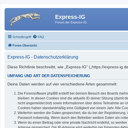
Express-IG
Forum der Express-IG
Schnellzugriff
FAQ
Foren-Übersicht
Express-IG - Datenschutzerklärung
Diese Richtlinie beschreibt, wie „Express-IG“ („https://express-
UMFANG UND ART DER DATENSPEICHERUNG
Deine Daten werden auf vier verschiedene Arten gesammelt:
Die Forensoftware phpBB erstellt bei deinem Besuch des Boards mehrer
bleiben. In diesen Cookies sind die aktuelle ID deiner Sitzung (damit 
nicht angemeldet bist) sowie Informationen über deine Teilnahme an Um
Cookies haben standardmäßig eine Gültigkeit von einem Jahr. Alle Cook
Weiterhin werden die Daten gespeichert, die du bei der Registrierung,
Passwort notwendig. Wenn durch den Betreiber weitere Daten als notwend
Wenn du einen Beitrag oder eine private Nachricht erstellst, so werden
Adresse gespeichert. Die IP-Adresse wird weiterhin bei folgenden Akt