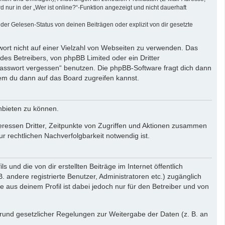
ur in der „Wer ist online?“-Funktion angezeigt und nicht dauerhaft
er Gelesen-Status von deinen Beiträgen oder explizit von dir gesetzte
wort nicht auf einer Vielzahl von Webseiten zu verwenden. Das
des Betreibers, von phpBB Limited oder ein Dritter
Passwort vergessen“ benutzen. Die phpBB-Software fragt dich dann
em du dann auf das Board zugreifen kannst.
nbieten zu können.
eressen Dritter, Zeitpunkte von Zugriffen und Aktionen zusammen
 rechtlichen Nachverfolgbarkeit notwendig ist.
und die von dir erstellten Beiträge im Internet öffentlich
. andere registrierte Benutzer, Administratoren etc.) zugänglich
aus deinem Profil ist dabei jedoch nur für den Betreiber und von
 Grund gesetzlicher Regelungen zur Weitergabe der Daten (z. B. an