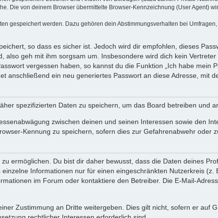
e. Die von deinem Browser übermittelte Browser-Kennzeichnung (User Agent) wird n
aten gespeichert werden. Dazu gehören dein Abstimmungsverhalten bei Umfragen, d
ichert, so dass es sicher ist. Jedoch wird dir empfohlen, dieses Pass
, also geh mit ihm sorgsam um. Insbesondere wird dich kein Vertreter 
 Passwort vergessen haben, so kannst du die Funktion „Ich habe mein 
 anschließend ein neu generiertes Passwort an diese Adresse, mit d
äher spezifizierten Daten zu speichern, um das Board betreiben und a
teressenabwägung zwischen deinen und seinen Interessen sowie den Int
rowser-Kennung zu speichern, sofern dies zur Gefahrenabwehr oder zur
 ermöglichen. Du bist dir daher bewusst, dass die Daten deines Profils 
einzelne Informationen nur für einen eingeschränkten Nutzerkreis (z. B
ationen im Forum oder kontaktiere den Betreiber. Die E-Mail-Adresse 
iner Zustimmung an Dritte weitergeben. Dies gilt nicht, sofern er auf
setzung rechtlicher Interessen erforderlich sind.