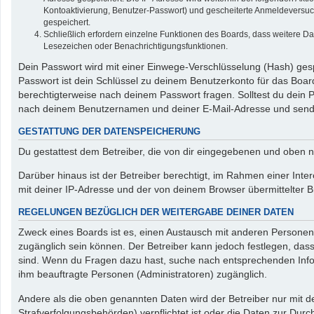
Kontoaktivierung, Benutzer-Passwort) und gescheiterte Anmeldeversuch
gespeichert.
Schließlich erfordern einzelne Funktionen des Boards, dass weitere D
Lesezeichen oder Benachrichtigungsfunktionen.
Dein Passwort wird mit einer Einwege-Verschlüsselung (Hash) gespe
Passwort ist dein Schlüssel zu deinem Benutzerkonto für das Board
berechtigterweise nach deinem Passwort fragen. Solltest du dein
nach deinem Benutzernamen und deiner E-Mail-Adresse und sendet
GESTATTUNG DER DATENSPEICHERUNG
Du gestattest dem Betreiber, die von dir eingegebenen und oben n
Darüber hinaus ist der Betreiber berechtigt, im Rahmen einer In
mit deiner IP-Adresse und der von deinem Browser übermittelter B
REGELUNGEN BEZÜGLICH DER WEITERGABE DEINER DATEN
Zweck eines Boards ist es, einen Austausch mit anderen Personen zu
zugänglich sein können. Der Betreiber kann jedoch festlegen, dass 
sind. Wenn du Fragen dazu hast, suche nach entsprechenden Inform
ihm beauftragte Personen (Administratoren) zugänglich.
Andere als die oben genannten Daten wird der Betreiber nur mit de
Strafverfolgungsbehörden) verpflichtet ist oder die Daten zur Durch