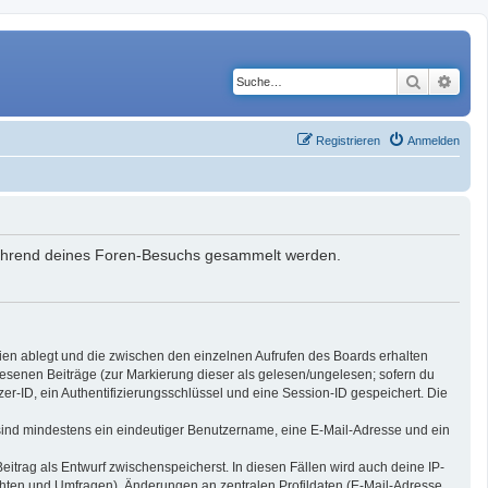
Suche
Erwe
Registrieren
Anmelden
e während deines Foren-Besuchs gesammelt werden.
ien ablegt und die zwischen den einzelnen Aufrufen des Boards erhalten
elesenen Beiträge (zur Markierung dieser als gelesen/ungelesen; sofern du
r-ID, ein Authentifizierungsschlüssel und eine Session-ID gespeichert. Die
g sind mindestens ein eindeutiger Benutzername, eine E-Mail-Adresse und ein
eitrag als Entwurf zwischenspeicherst. In diesen Fällen wird auch deine IP-
chten und Umfragen), Änderungen an zentralen Profildaten (E-Mail-Adresse,