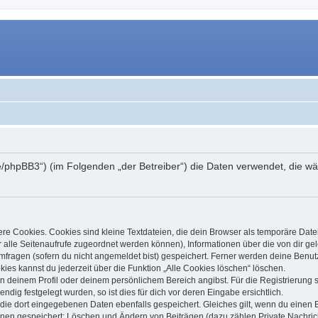
ig.de/phpBB3“) (im Folgenden „der Betreiber“) die Daten verwendet, di
e Cookies. Cookies sind kleine Textdateien, die dein Browser als temporäre Date
dir alle Seitenaufrufe zugeordnet werden können), Informationen über die von dir g
fragen (sofern du nicht angemeldet bist) gespeichert. Ferner werden deine Benutze
ies kannst du jederzeit über die Funktion „Alle Cookies löschen“ löschen.
 in deinem Profil oder deinem persönlichem Bereich angibst. Für die Registrierun
ig festgelegt wurden, so ist dies für dich vor deren Eingabe ersichtlich.
 die dort eingegebenen Daten ebenfalls gespeichert. Gleiches gilt, wenn du einen B
ionen gespeichert: Löschen und Ändern von Beiträgen (dazu zählen Private Nachri