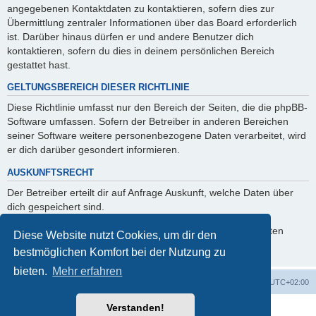
angegebenen Kontaktdaten zu kontaktieren, sofern dies zur
Übermittlung zentraler Informationen über das Board erforderlich
ist. Darüber hinaus dürfen er und andere Benutzer dich
kontaktieren, sofern du dies in deinem persönlichen Bereich
gestattet hast.
GELTUNGSBEREICH DIESER RICHTLINIE
Diese Richtlinie umfasst nur den Bereich der Seiten, die die phpBB-
Software umfassen. Sofern der Betreiber in anderen Bereichen
seiner Software weitere personenbezogene Daten verarbeitet, wird
er dich darüber gesondert informieren.
AUSKUNFTSRECHT
Der Betreiber erteilt dir auf Anfrage Auskunft, welche Daten über
dich gespeichert sind.
Du kannst jederzeit die Löschung bzw. Sperrung deiner Daten
Diese Website nutzt Cookies, um dir den
verlangen. Kontaktiere hierzu bitte den Betreiber.
bestmöglichen Komfort bei der Nutzung zu
bieten.
Mehr erfahren
Foren-Übersicht
Alle Cookies löschen
Alle Zeiten sind
UTC+02:00
Verstanden!
Powered by
phpBB
® Forum Software © phpBB Limited