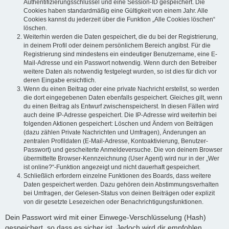
Authentifizierungsschlüssel und eine Session-ID gespeichert. Die
Cookies haben standardmäßig eine Gültigkeit von einem Jahr. Alle
Cookies kannst du jederzeit über die Funktion „Alle Cookies löschen“
löschen.
Weiterhin werden die Daten gespeichert, die du bei der Registrierung,
in deinem Profil oder deinem persönlichem Bereich angibst. Für die
Registrierung sind mindestens ein eindeutiger Benutzername, eine E-
Mail-Adresse und ein Passwort notwendig. Wenn durch den Betreiber
weitere Daten als notwendig festgelegt wurden, so ist dies für dich vor
deren Eingabe ersichtlich.
Wenn du einen Beitrag oder eine private Nachricht erstellst, so werden
die dort eingegebenen Daten ebenfalls gespeichert. Gleiches gilt, wenn
du einen Beitrag als Entwurf zwischenspeicherst. In diesen Fällen wird
auch deine IP-Adresse gespeichert. Die IP-Adresse wird weiterhin bei
folgenden Aktionen gespeichert: Löschen und Ändern von Beiträgen
(dazu zählen Private Nachrichten und Umfragen), Änderungen an
zentralen Profildaten (E-Mail-Adresse, Kontoaktivierung, Benutzer-
Passwort) und gescheiterte Anmeldeversuche. Die von deinem Browser
übermittelte Browser-Kennzeichnung (User Agent) wird nur in der „Wer
ist online?“-Funktion angezeigt und nicht dauerhaft gespeichert.
Schließlich erfordern einzelne Funktionen des Boards, dass weitere
Daten gespeichert werden. Dazu gehören dein Abstimmungsverhalten
bei Umfragen, der Gelesen-Status von deinen Beiträgen oder explizit
von dir gesetzte Lesezeichen oder Benachrichtigungsfunktionen.
Dein Passwort wird mit einer Einwege-Verschlüsselung (Hash)
gespeichert, so dass es sicher ist. Jedoch wird dir empfohlen,