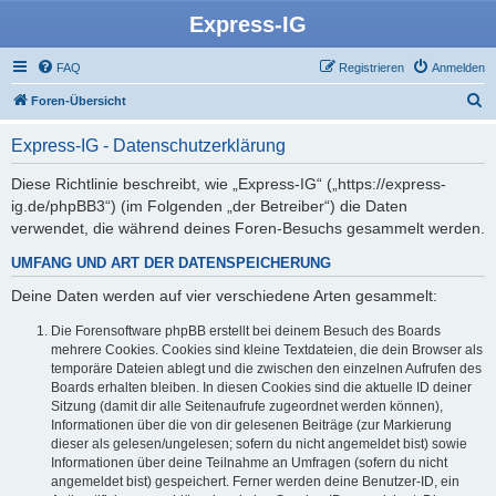
Express-IG
FAQ
Registrieren
Anmelden
S
Foren-Übersicht
u
Express-IG - Datenschutzerklärung
c
h
Diese Richtlinie beschreibt, wie „Express-IG“ („https://express-
ig.de/phpBB3“) (im Folgenden „der Betreiber“) die Daten
e
verwendet, die während deines Foren-Besuchs gesammelt werden.
UMFANG UND ART DER DATENSPEICHERUNG
Deine Daten werden auf vier verschiedene Arten gesammelt:
Die Forensoftware phpBB erstellt bei deinem Besuch des Boards
mehrere Cookies. Cookies sind kleine Textdateien, die dein Browser als
temporäre Dateien ablegt und die zwischen den einzelnen Aufrufen des
Boards erhalten bleiben. In diesen Cookies sind die aktuelle ID deiner
Sitzung (damit dir alle Seitenaufrufe zugeordnet werden können),
Informationen über die von dir gelesenen Beiträge (zur Markierung
dieser als gelesen/ungelesen; sofern du nicht angemeldet bist) sowie
Informationen über deine Teilnahme an Umfragen (sofern du nicht
angemeldet bist) gespeichert. Ferner werden deine Benutzer-ID, ein