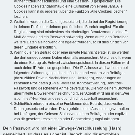
Authentifizierungsschlüssel und eine Session-ID gespeichert. Die
Cookies haben standardmäßig eine Gültigkeit von einem Jahr. Alle
Cookies kannst du jederzeit über die Funktion „Alle Cookies löschen“
löschen.
Weiterhin werden die Daten gespeichert, die du bei der Registrierung,
in deinem Profil oder deinem persönlichem Bereich angibst. Für die
Registrierung sind mindestens ein eindeutiger Benutzername, eine E-
Mail-Adresse und ein Passwort notwendig. Wenn durch den Betreiber
weitere Daten als notwendig festgelegt wurden, so ist dies für dich vor
deren Eingabe ersichtlich.
Wenn du einen Beitrag oder eine private Nachricht erstellst, so werden
die dort eingegebenen Daten ebenfalls gespeichert. Gleiches gilt, wenn
du einen Beitrag als Entwurf zwischenspeicherst. In diesen Fällen wird
auch deine IP-Adresse gespeichert. Die IP-Adresse wird weiterhin bei
folgenden Aktionen gespeichert: Löschen und Ändern von Beiträgen
(dazu zählen Private Nachrichten und Umfragen), Änderungen an
zentralen Profildaten (E-Mail-Adresse, Kontoaktivierung, Benutzer-
Passwort) und gescheiterte Anmeldeversuche. Die von deinem Browser
übermittelte Browser-Kennzeichnung (User Agent) wird nur in der „Wer
ist online?“-Funktion angezeigt und nicht dauerhaft gespeichert.
Schließlich erfordern einzelne Funktionen des Boards, dass weitere
Daten gespeichert werden. Dazu gehören dein Abstimmungsverhalten
bei Umfragen, der Gelesen-Status von deinen Beiträgen oder explizit
von dir gesetzte Lesezeichen oder Benachrichtigungsfunktionen.
Dein Passwort wird mit einer Einwege-Verschlüsselung (Hash)
gespeichert, so dass es sicher ist. Jedoch wird dir empfohlen,