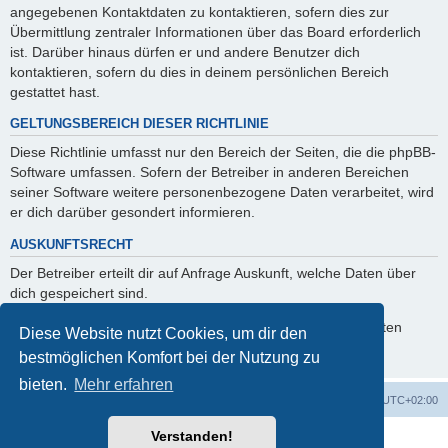
angegebenen Kontaktdaten zu kontaktieren, sofern dies zur
Übermittlung zentraler Informationen über das Board erforderlich
ist. Darüber hinaus dürfen er und andere Benutzer dich
kontaktieren, sofern du dies in deinem persönlichen Bereich
gestattet hast.
GELTUNGSBEREICH DIESER RICHTLINIE
Diese Richtlinie umfasst nur den Bereich der Seiten, die die phpBB-
Software umfassen. Sofern der Betreiber in anderen Bereichen
seiner Software weitere personenbezogene Daten verarbeitet, wird
er dich darüber gesondert informieren.
AUSKUNFTSRECHT
Der Betreiber erteilt dir auf Anfrage Auskunft, welche Daten über
dich gespeichert sind.
Du kannst jederzeit die Löschung bzw. Sperrung deiner Daten
Diese Website nutzt Cookies, um dir den
verlangen. Kontaktiere hierzu bitte den Betreiber.
bestmöglichen Komfort bei der Nutzung zu
bieten.
Mehr erfahren
Foren-Übersicht
Alle Cookies löschen
Alle Zeiten sind
UTC+02:00
Verstanden!
Powered by
phpBB
® Forum Software © phpBB Limited