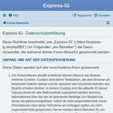
Express-IG
FAQ
Registrieren
Anmelden
S
Foren-Übersicht
u
Express-IG - Datenschutzerklärung
c
h
Diese Richtlinie beschreibt, wie „Express-IG“ („https://express-
ig.de/phpBB3“) (im Folgenden „der Betreiber“) die Daten
e
verwendet, die während deines Foren-Besuchs gesammelt werden.
UMFANG UND ART DER DATENSPEICHERUNG
Deine Daten werden auf vier verschiedene Arten gesammelt:
Die Forensoftware phpBB erstellt bei deinem Besuch des Boards
mehrere Cookies. Cookies sind kleine Textdateien, die dein Browser als
temporäre Dateien ablegt und die zwischen den einzelnen Aufrufen des
Boards erhalten bleiben. In diesen Cookies sind die aktuelle ID deiner
Sitzung (damit dir alle Seitenaufrufe zugeordnet werden können),
Informationen über die von dir gelesenen Beiträge (zur Markierung
dieser als gelesen/ungelesen; sofern du nicht angemeldet bist) sowie
Informationen über deine Teilnahme an Umfragen (sofern du nicht
angemeldet bist) gespeichert. Ferner werden deine Benutzer-ID, ein