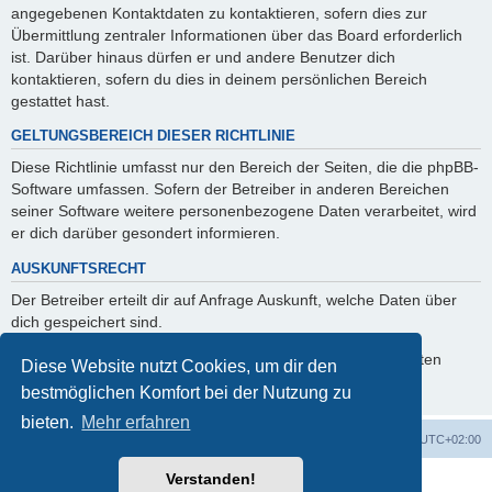
angegebenen Kontaktdaten zu kontaktieren, sofern dies zur
Übermittlung zentraler Informationen über das Board erforderlich
ist. Darüber hinaus dürfen er und andere Benutzer dich
kontaktieren, sofern du dies in deinem persönlichen Bereich
gestattet hast.
GELTUNGSBEREICH DIESER RICHTLINIE
Diese Richtlinie umfasst nur den Bereich der Seiten, die die phpBB-
Software umfassen. Sofern der Betreiber in anderen Bereichen
seiner Software weitere personenbezogene Daten verarbeitet, wird
er dich darüber gesondert informieren.
AUSKUNFTSRECHT
Der Betreiber erteilt dir auf Anfrage Auskunft, welche Daten über
dich gespeichert sind.
Du kannst jederzeit die Löschung bzw. Sperrung deiner Daten
Diese Website nutzt Cookies, um dir den
verlangen. Kontaktiere hierzu bitte den Betreiber.
bestmöglichen Komfort bei der Nutzung zu
bieten.
Mehr erfahren
Foren-Übersicht
Alle Cookies löschen
Alle Zeiten sind
UTC+02:00
Verstanden!
Powered by
phpBB
® Forum Software © phpBB Limited