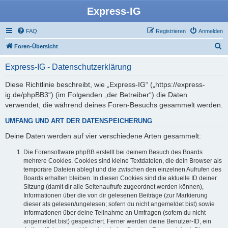
Express-IG
FAQ
Registrieren
Anmelden
S
Foren-Übersicht
u
Express-IG - Datenschutzerklärung
c
h
Diese Richtlinie beschreibt, wie „Express-IG“ („https://express-
ig.de/phpBB3“) (im Folgenden „der Betreiber“) die Daten
e
verwendet, die während deines Foren-Besuchs gesammelt werden.
UMFANG UND ART DER DATENSPEICHERUNG
Deine Daten werden auf vier verschiedene Arten gesammelt:
Die Forensoftware phpBB erstellt bei deinem Besuch des Boards
mehrere Cookies. Cookies sind kleine Textdateien, die dein Browser als
temporäre Dateien ablegt und die zwischen den einzelnen Aufrufen des
Boards erhalten bleiben. In diesen Cookies sind die aktuelle ID deiner
Sitzung (damit dir alle Seitenaufrufe zugeordnet werden können),
Informationen über die von dir gelesenen Beiträge (zur Markierung
dieser als gelesen/ungelesen; sofern du nicht angemeldet bist) sowie
Informationen über deine Teilnahme an Umfragen (sofern du nicht
angemeldet bist) gespeichert. Ferner werden deine Benutzer-ID, ein