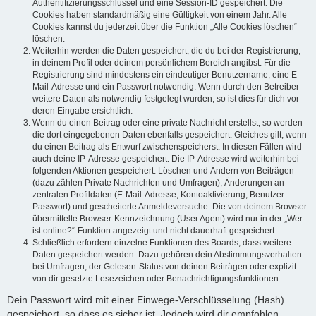
Authentifizierungsschlüssel und eine Session-ID gespeichert. Die
Cookies haben standardmäßig eine Gültigkeit von einem Jahr. Alle
Cookies kannst du jederzeit über die Funktion „Alle Cookies löschen“
löschen.
Weiterhin werden die Daten gespeichert, die du bei der Registrierung,
in deinem Profil oder deinem persönlichem Bereich angibst. Für die
Registrierung sind mindestens ein eindeutiger Benutzername, eine E-
Mail-Adresse und ein Passwort notwendig. Wenn durch den Betreiber
weitere Daten als notwendig festgelegt wurden, so ist dies für dich vor
deren Eingabe ersichtlich.
Wenn du einen Beitrag oder eine private Nachricht erstellst, so werden
die dort eingegebenen Daten ebenfalls gespeichert. Gleiches gilt, wenn
du einen Beitrag als Entwurf zwischenspeicherst. In diesen Fällen wird
auch deine IP-Adresse gespeichert. Die IP-Adresse wird weiterhin bei
folgenden Aktionen gespeichert: Löschen und Ändern von Beiträgen
(dazu zählen Private Nachrichten und Umfragen), Änderungen an
zentralen Profildaten (E-Mail-Adresse, Kontoaktivierung, Benutzer-
Passwort) und gescheiterte Anmeldeversuche. Die von deinem Browser
übermittelte Browser-Kennzeichnung (User Agent) wird nur in der „Wer
ist online?“-Funktion angezeigt und nicht dauerhaft gespeichert.
Schließlich erfordern einzelne Funktionen des Boards, dass weitere
Daten gespeichert werden. Dazu gehören dein Abstimmungsverhalten
bei Umfragen, der Gelesen-Status von deinen Beiträgen oder explizit
von dir gesetzte Lesezeichen oder Benachrichtigungsfunktionen.
Dein Passwort wird mit einer Einwege-Verschlüsselung (Hash)
gespeichert, so dass es sicher ist. Jedoch wird dir empfohlen,