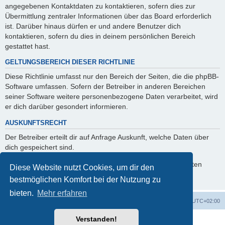
angegebenen Kontaktdaten zu kontaktieren, sofern dies zur
Übermittlung zentraler Informationen über das Board erforderlich
ist. Darüber hinaus dürfen er und andere Benutzer dich
kontaktieren, sofern du dies in deinem persönlichen Bereich
gestattet hast.
GELTUNGSBEREICH DIESER RICHTLINIE
Diese Richtlinie umfasst nur den Bereich der Seiten, die die phpBB-
Software umfassen. Sofern der Betreiber in anderen Bereichen
seiner Software weitere personenbezogene Daten verarbeitet, wird
er dich darüber gesondert informieren.
AUSKUNFTSRECHT
Der Betreiber erteilt dir auf Anfrage Auskunft, welche Daten über
dich gespeichert sind.
Du kannst jederzeit die Löschung bzw. Sperrung deiner Daten
Diese Website nutzt Cookies, um dir den
verlangen. Kontaktiere hierzu bitte den Betreiber.
bestmöglichen Komfort bei der Nutzung zu
bieten.
Mehr erfahren
Foren-Übersicht
Alle Cookies löschen
Alle Zeiten sind
UTC+02:00
Verstanden!
Powered by
phpBB
® Forum Software © phpBB Limited