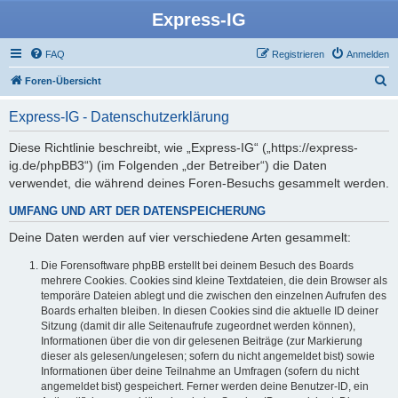
Express-IG
FAQ
Registrieren
Anmelden
S
Foren-Übersicht
u
Express-IG - Datenschutzerklärung
c
h
Diese Richtlinie beschreibt, wie „Express-IG“ („https://express-
ig.de/phpBB3“) (im Folgenden „der Betreiber“) die Daten
e
verwendet, die während deines Foren-Besuchs gesammelt werden.
UMFANG UND ART DER DATENSPEICHERUNG
Deine Daten werden auf vier verschiedene Arten gesammelt:
Die Forensoftware phpBB erstellt bei deinem Besuch des Boards
mehrere Cookies. Cookies sind kleine Textdateien, die dein Browser als
temporäre Dateien ablegt und die zwischen den einzelnen Aufrufen des
Boards erhalten bleiben. In diesen Cookies sind die aktuelle ID deiner
Sitzung (damit dir alle Seitenaufrufe zugeordnet werden können),
Informationen über die von dir gelesenen Beiträge (zur Markierung
dieser als gelesen/ungelesen; sofern du nicht angemeldet bist) sowie
Informationen über deine Teilnahme an Umfragen (sofern du nicht
angemeldet bist) gespeichert. Ferner werden deine Benutzer-ID, ein