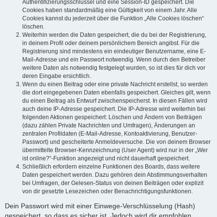
Authentifizierungsschlüssel und eine Session-ID gespeichert. Die
Cookies haben standardmäßig eine Gültigkeit von einem Jahr. Alle
Cookies kannst du jederzeit über die Funktion „Alle Cookies löschen“
löschen.
Weiterhin werden die Daten gespeichert, die du bei der Registrierung,
in deinem Profil oder deinem persönlichem Bereich angibst. Für die
Registrierung sind mindestens ein eindeutiger Benutzername, eine E-
Mail-Adresse und ein Passwort notwendig. Wenn durch den Betreiber
weitere Daten als notwendig festgelegt wurden, so ist dies für dich vor
deren Eingabe ersichtlich.
Wenn du einen Beitrag oder eine private Nachricht erstellst, so werden
die dort eingegebenen Daten ebenfalls gespeichert. Gleiches gilt, wenn
du einen Beitrag als Entwurf zwischenspeicherst. In diesen Fällen wird
auch deine IP-Adresse gespeichert. Die IP-Adresse wird weiterhin bei
folgenden Aktionen gespeichert: Löschen und Ändern von Beiträgen
(dazu zählen Private Nachrichten und Umfragen), Änderungen an
zentralen Profildaten (E-Mail-Adresse, Kontoaktivierung, Benutzer-
Passwort) und gescheiterte Anmeldeversuche. Die von deinem Browser
übermittelte Browser-Kennzeichnung (User Agent) wird nur in der „Wer
ist online?“-Funktion angezeigt und nicht dauerhaft gespeichert.
Schließlich erfordern einzelne Funktionen des Boards, dass weitere
Daten gespeichert werden. Dazu gehören dein Abstimmungsverhalten
bei Umfragen, der Gelesen-Status von deinen Beiträgen oder explizit
von dir gesetzte Lesezeichen oder Benachrichtigungsfunktionen.
Dein Passwort wird mit einer Einwege-Verschlüsselung (Hash)
gespeichert, so dass es sicher ist. Jedoch wird dir empfohlen,