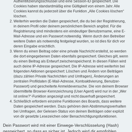
Authentifizierungsschlüssel und eine Session-ID gespeichert. Die
Cookies haben standardmäßig eine Gültigkeit von einem Jahr. Alle
Cookies kannst du jederzeit über die Funktion „Alle Cookies löschen“
löschen.
Weiterhin werden die Daten gespeichert, die du bei der Registrierung,
in deinem Profil oder deinem persönlichem Bereich angibst. Für die
Registrierung sind mindestens ein eindeutiger Benutzername, eine E-
Mail-Adresse und ein Passwort notwendig. Wenn durch den Betreiber
weitere Daten als notwendig festgelegt wurden, so ist dies für dich vor
deren Eingabe ersichtlich.
Wenn du einen Beitrag oder eine private Nachricht erstellst, so werden
die dort eingegebenen Daten ebenfalls gespeichert. Gleiches gilt, wenn
du einen Beitrag als Entwurf zwischenspeicherst. In diesen Fällen wird
auch deine IP-Adresse gespeichert. Die IP-Adresse wird weiterhin bei
folgenden Aktionen gespeichert: Löschen und Ändern von Beiträgen
(dazu zählen Private Nachrichten und Umfragen), Änderungen an
zentralen Profildaten (E-Mail-Adresse, Kontoaktivierung, Benutzer-
Passwort) und gescheiterte Anmeldeversuche. Die von deinem Browser
übermittelte Browser-Kennzeichnung (User Agent) wird nur in der „Wer
ist online?“-Funktion angezeigt und nicht dauerhaft gespeichert.
Schließlich erfordern einzelne Funktionen des Boards, dass weitere
Daten gespeichert werden. Dazu gehören dein Abstimmungsverhalten
bei Umfragen, der Gelesen-Status von deinen Beiträgen oder explizit
von dir gesetzte Lesezeichen oder Benachrichtigungsfunktionen.
Dein Passwort wird mit einer Einwege-Verschlüsselung (Hash)
gespeichert, so dass es sicher ist. Jedoch wird dir empfohlen,