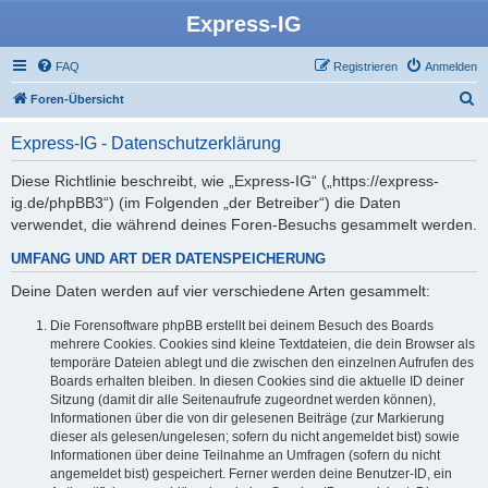
Express-IG
FAQ
Registrieren
Anmelden
S
Foren-Übersicht
u
Express-IG - Datenschutzerklärung
c
h
Diese Richtlinie beschreibt, wie „Express-IG“ („https://express-
ig.de/phpBB3“) (im Folgenden „der Betreiber“) die Daten
e
verwendet, die während deines Foren-Besuchs gesammelt werden.
UMFANG UND ART DER DATENSPEICHERUNG
Deine Daten werden auf vier verschiedene Arten gesammelt:
Die Forensoftware phpBB erstellt bei deinem Besuch des Boards
mehrere Cookies. Cookies sind kleine Textdateien, die dein Browser als
temporäre Dateien ablegt und die zwischen den einzelnen Aufrufen des
Boards erhalten bleiben. In diesen Cookies sind die aktuelle ID deiner
Sitzung (damit dir alle Seitenaufrufe zugeordnet werden können),
Informationen über die von dir gelesenen Beiträge (zur Markierung
dieser als gelesen/ungelesen; sofern du nicht angemeldet bist) sowie
Informationen über deine Teilnahme an Umfragen (sofern du nicht
angemeldet bist) gespeichert. Ferner werden deine Benutzer-ID, ein