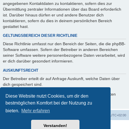
angegebenen Kontaktdaten zu kontaktieren, sofern dies zur
Übermittlung zentraler Informationen über das Board erforderlich
ist. Darüber hinaus dürfen er und andere Benutzer dich
kontaktieren, sofern du dies in deinem persönlichen Bereich
gestattet hast.
GELTUNGSBEREICH DIESER RICHTLINIE
Diese Richtlinie umfasst nur den Bereich der Seiten, die die phpBB-
Software umfassen. Sofern der Betreiber in anderen Bereichen
seiner Software weitere personenbezogene Daten verarbeitet, wird
er dich darüber gesondert informieren.
AUSKUNFTSRECHT
Der Betreiber erteilt dir auf Anfrage Auskunft, welche Daten über
dich gespeichert sind.
Du kannst jederzeit die Löschung bzw. Sperrung deiner Daten
Diese Website nutzt Cookies, um dir den
verlangen. Kontaktiere hierzu bitte den Betreiber.
bestmöglichen Komfort bei der Nutzung zu
bieten.
Mehr erfahren
Foren-Übersicht
Alle Cookies löschen
Alle Zeiten sind
UTC+02:00
Verstanden!
Powered by
phpBB
® Forum Software © phpBB Limited