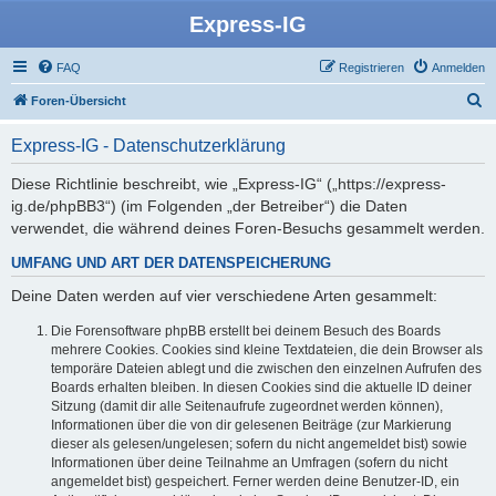
Express-IG
FAQ
Registrieren
Anmelden
S
Foren-Übersicht
u
Express-IG - Datenschutzerklärung
c
h
Diese Richtlinie beschreibt, wie „Express-IG“ („https://express-
ig.de/phpBB3“) (im Folgenden „der Betreiber“) die Daten
e
verwendet, die während deines Foren-Besuchs gesammelt werden.
UMFANG UND ART DER DATENSPEICHERUNG
Deine Daten werden auf vier verschiedene Arten gesammelt:
Die Forensoftware phpBB erstellt bei deinem Besuch des Boards
mehrere Cookies. Cookies sind kleine Textdateien, die dein Browser als
temporäre Dateien ablegt und die zwischen den einzelnen Aufrufen des
Boards erhalten bleiben. In diesen Cookies sind die aktuelle ID deiner
Sitzung (damit dir alle Seitenaufrufe zugeordnet werden können),
Informationen über die von dir gelesenen Beiträge (zur Markierung
dieser als gelesen/ungelesen; sofern du nicht angemeldet bist) sowie
Informationen über deine Teilnahme an Umfragen (sofern du nicht
angemeldet bist) gespeichert. Ferner werden deine Benutzer-ID, ein