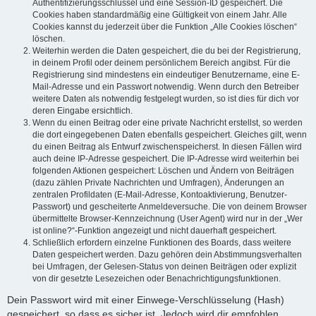
Authentifizierungsschlüssel und eine Session-ID gespeichert. Die
Cookies haben standardmäßig eine Gültigkeit von einem Jahr. Alle
Cookies kannst du jederzeit über die Funktion „Alle Cookies löschen“
löschen.
Weiterhin werden die Daten gespeichert, die du bei der Registrierung,
in deinem Profil oder deinem persönlichem Bereich angibst. Für die
Registrierung sind mindestens ein eindeutiger Benutzername, eine E-
Mail-Adresse und ein Passwort notwendig. Wenn durch den Betreiber
weitere Daten als notwendig festgelegt wurden, so ist dies für dich vor
deren Eingabe ersichtlich.
Wenn du einen Beitrag oder eine private Nachricht erstellst, so werden
die dort eingegebenen Daten ebenfalls gespeichert. Gleiches gilt, wenn
du einen Beitrag als Entwurf zwischenspeicherst. In diesen Fällen wird
auch deine IP-Adresse gespeichert. Die IP-Adresse wird weiterhin bei
folgenden Aktionen gespeichert: Löschen und Ändern von Beiträgen
(dazu zählen Private Nachrichten und Umfragen), Änderungen an
zentralen Profildaten (E-Mail-Adresse, Kontoaktivierung, Benutzer-
Passwort) und gescheiterte Anmeldeversuche. Die von deinem Browser
übermittelte Browser-Kennzeichnung (User Agent) wird nur in der „Wer
ist online?“-Funktion angezeigt und nicht dauerhaft gespeichert.
Schließlich erfordern einzelne Funktionen des Boards, dass weitere
Daten gespeichert werden. Dazu gehören dein Abstimmungsverhalten
bei Umfragen, der Gelesen-Status von deinen Beiträgen oder explizit
von dir gesetzte Lesezeichen oder Benachrichtigungsfunktionen.
Dein Passwort wird mit einer Einwege-Verschlüsselung (Hash)
gespeichert, so dass es sicher ist. Jedoch wird dir empfohlen,