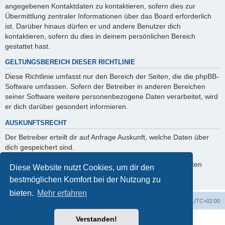
angegebenen Kontaktdaten zu kontaktieren, sofern dies zur
Übermittlung zentraler Informationen über das Board erforderlich
ist. Darüber hinaus dürfen er und andere Benutzer dich
kontaktieren, sofern du dies in deinem persönlichen Bereich
gestattet hast.
GELTUNGSBEREICH DIESER RICHTLINIE
Diese Richtlinie umfasst nur den Bereich der Seiten, die die phpBB-
Software umfassen. Sofern der Betreiber in anderen Bereichen
seiner Software weitere personenbezogene Daten verarbeitet, wird
er dich darüber gesondert informieren.
AUSKUNFTSRECHT
Der Betreiber erteilt dir auf Anfrage Auskunft, welche Daten über
dich gespeichert sind.
Du kannst jederzeit die Löschung bzw. Sperrung deiner Daten
Diese Website nutzt Cookies, um dir den
verlangen. Kontaktiere hierzu bitte den Betreiber.
bestmöglichen Komfort bei der Nutzung zu
bieten.
Mehr erfahren
Foren-Übersicht
Alle Cookies löschen
Alle Zeiten sind
UTC+02:00
Verstanden!
Powered by
phpBB
® Forum Software © phpBB Limited