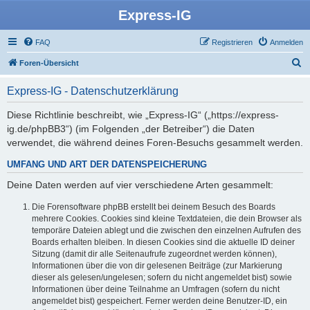
Express-IG
FAQ
Registrieren
Anmelden
S
Foren-Übersicht
u
Express-IG - Datenschutzerklärung
c
h
Diese Richtlinie beschreibt, wie „Express-IG“ („https://express-
ig.de/phpBB3“) (im Folgenden „der Betreiber“) die Daten
e
verwendet, die während deines Foren-Besuchs gesammelt werden.
UMFANG UND ART DER DATENSPEICHERUNG
Deine Daten werden auf vier verschiedene Arten gesammelt:
Die Forensoftware phpBB erstellt bei deinem Besuch des Boards
mehrere Cookies. Cookies sind kleine Textdateien, die dein Browser als
temporäre Dateien ablegt und die zwischen den einzelnen Aufrufen des
Boards erhalten bleiben. In diesen Cookies sind die aktuelle ID deiner
Sitzung (damit dir alle Seitenaufrufe zugeordnet werden können),
Informationen über die von dir gelesenen Beiträge (zur Markierung
dieser als gelesen/ungelesen; sofern du nicht angemeldet bist) sowie
Informationen über deine Teilnahme an Umfragen (sofern du nicht
angemeldet bist) gespeichert. Ferner werden deine Benutzer-ID, ein