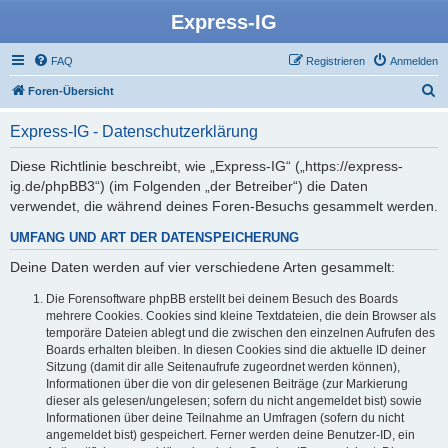
Express-IG
FAQ
Registrieren
Anmelden
S
Foren-Übersicht
u
Express-IG - Datenschutzerklärung
c
h
Diese Richtlinie beschreibt, wie „Express-IG“ („https://express-
ig.de/phpBB3“) (im Folgenden „der Betreiber“) die Daten
e
verwendet, die während deines Foren-Besuchs gesammelt werden.
UMFANG UND ART DER DATENSPEICHERUNG
Deine Daten werden auf vier verschiedene Arten gesammelt:
Die Forensoftware phpBB erstellt bei deinem Besuch des Boards
mehrere Cookies. Cookies sind kleine Textdateien, die dein Browser als
temporäre Dateien ablegt und die zwischen den einzelnen Aufrufen des
Boards erhalten bleiben. In diesen Cookies sind die aktuelle ID deiner
Sitzung (damit dir alle Seitenaufrufe zugeordnet werden können),
Informationen über die von dir gelesenen Beiträge (zur Markierung
dieser als gelesen/ungelesen; sofern du nicht angemeldet bist) sowie
Informationen über deine Teilnahme an Umfragen (sofern du nicht
angemeldet bist) gespeichert. Ferner werden deine Benutzer-ID, ein