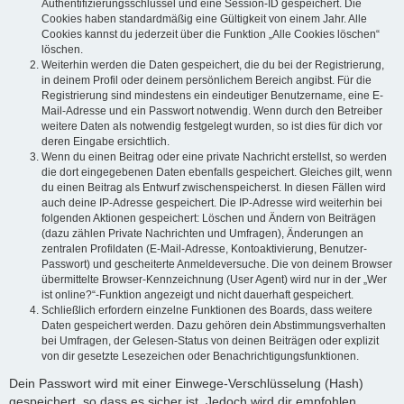
Authentifizierungsschlüssel und eine Session-ID gespeichert. Die
Cookies haben standardmäßig eine Gültigkeit von einem Jahr. Alle
Cookies kannst du jederzeit über die Funktion „Alle Cookies löschen“
löschen.
Weiterhin werden die Daten gespeichert, die du bei der Registrierung,
in deinem Profil oder deinem persönlichem Bereich angibst. Für die
Registrierung sind mindestens ein eindeutiger Benutzername, eine E-
Mail-Adresse und ein Passwort notwendig. Wenn durch den Betreiber
weitere Daten als notwendig festgelegt wurden, so ist dies für dich vor
deren Eingabe ersichtlich.
Wenn du einen Beitrag oder eine private Nachricht erstellst, so werden
die dort eingegebenen Daten ebenfalls gespeichert. Gleiches gilt, wenn
du einen Beitrag als Entwurf zwischenspeicherst. In diesen Fällen wird
auch deine IP-Adresse gespeichert. Die IP-Adresse wird weiterhin bei
folgenden Aktionen gespeichert: Löschen und Ändern von Beiträgen
(dazu zählen Private Nachrichten und Umfragen), Änderungen an
zentralen Profildaten (E-Mail-Adresse, Kontoaktivierung, Benutzer-
Passwort) und gescheiterte Anmeldeversuche. Die von deinem Browser
übermittelte Browser-Kennzeichnung (User Agent) wird nur in der „Wer
ist online?“-Funktion angezeigt und nicht dauerhaft gespeichert.
Schließlich erfordern einzelne Funktionen des Boards, dass weitere
Daten gespeichert werden. Dazu gehören dein Abstimmungsverhalten
bei Umfragen, der Gelesen-Status von deinen Beiträgen oder explizit
von dir gesetzte Lesezeichen oder Benachrichtigungsfunktionen.
Dein Passwort wird mit einer Einwege-Verschlüsselung (Hash)
gespeichert, so dass es sicher ist. Jedoch wird dir empfohlen,