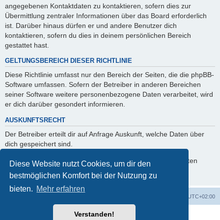
angegebenen Kontaktdaten zu kontaktieren, sofern dies zur
Übermittlung zentraler Informationen über das Board erforderlich
ist. Darüber hinaus dürfen er und andere Benutzer dich
kontaktieren, sofern du dies in deinem persönlichen Bereich
gestattet hast.
GELTUNGSBEREICH DIESER RICHTLINIE
Diese Richtlinie umfasst nur den Bereich der Seiten, die die phpBB-
Software umfassen. Sofern der Betreiber in anderen Bereichen
seiner Software weitere personenbezogene Daten verarbeitet, wird
er dich darüber gesondert informieren.
AUSKUNFTSRECHT
Der Betreiber erteilt dir auf Anfrage Auskunft, welche Daten über
dich gespeichert sind.
Du kannst jederzeit die Löschung bzw. Sperrung deiner Daten
Diese Website nutzt Cookies, um dir den
verlangen. Kontaktiere hierzu bitte den Betreiber.
bestmöglichen Komfort bei der Nutzung zu
bieten.
Mehr erfahren
Foren-Übersicht
Alle Cookies löschen
Alle Zeiten sind
UTC+02:00
Verstanden!
Powered by
phpBB
® Forum Software © phpBB Limited