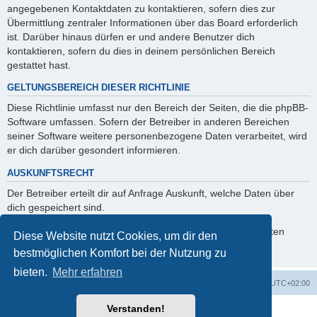
angegebenen Kontaktdaten zu kontaktieren, sofern dies zur
Übermittlung zentraler Informationen über das Board erforderlich
ist. Darüber hinaus dürfen er und andere Benutzer dich
kontaktieren, sofern du dies in deinem persönlichen Bereich
gestattet hast.
GELTUNGSBEREICH DIESER RICHTLINIE
Diese Richtlinie umfasst nur den Bereich der Seiten, die die phpBB-
Software umfassen. Sofern der Betreiber in anderen Bereichen
seiner Software weitere personenbezogene Daten verarbeitet, wird
er dich darüber gesondert informieren.
AUSKUNFTSRECHT
Der Betreiber erteilt dir auf Anfrage Auskunft, welche Daten über
dich gespeichert sind.
Du kannst jederzeit die Löschung bzw. Sperrung deiner Daten
Diese Website nutzt Cookies, um dir den
verlangen. Kontaktiere hierzu bitte den Betreiber.
bestmöglichen Komfort bei der Nutzung zu
bieten.
Mehr erfahren
Foren-Übersicht
Alle Cookies löschen
Alle Zeiten sind
UTC+02:00
Verstanden!
Powered by
phpBB
® Forum Software © phpBB Limited