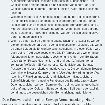
Authentifizierungsschlüssel und eine Session-ID gespeichert. Die
Cookies haben standardmäßig eine Gültigkeit von einem Jahr. Alle
Cookies kannst du jederzeit über die Funktion „Alle Cookies löschen“
löschen.
Weiterhin werden die Daten gespeichert, die du bei der Registrierung,
in deinem Profil oder deinem persönlichem Bereich angibst. Für die
Registrierung sind mindestens ein eindeutiger Benutzername, eine E-
Mail-Adresse und ein Passwort notwendig. Wenn durch den Betreiber
weitere Daten als notwendig festgelegt wurden, so ist dies für dich vor
deren Eingabe ersichtlich.
Wenn du einen Beitrag oder eine private Nachricht erstellst, so werden
die dort eingegebenen Daten ebenfalls gespeichert. Gleiches gilt, wenn
du einen Beitrag als Entwurf zwischenspeicherst. In diesen Fällen wird
auch deine IP-Adresse gespeichert. Die IP-Adresse wird weiterhin bei
folgenden Aktionen gespeichert: Löschen und Ändern von Beiträgen
(dazu zählen Private Nachrichten und Umfragen), Änderungen an
zentralen Profildaten (E-Mail-Adresse, Kontoaktivierung, Benutzer-
Passwort) und gescheiterte Anmeldeversuche. Die von deinem Browser
übermittelte Browser-Kennzeichnung (User Agent) wird nur in der „Wer
ist online?“-Funktion angezeigt und nicht dauerhaft gespeichert.
Schließlich erfordern einzelne Funktionen des Boards, dass weitere
Daten gespeichert werden. Dazu gehören dein Abstimmungsverhalten
bei Umfragen, der Gelesen-Status von deinen Beiträgen oder explizit
von dir gesetzte Lesezeichen oder Benachrichtigungsfunktionen.
Dein Passwort wird mit einer Einwege-Verschlüsselung (Hash)
gespeichert, so dass es sicher ist. Jedoch wird dir empfohlen,