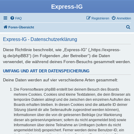
Express-IG
FAQ
Registrieren
Anmelden
S
Foren-Übersicht
u
Express-IG - Datenschutzerklärung
c
h
Diese Richtlinie beschreibt, wie „Express-IG“ („https://express-
ig.de/phpBB3“) (im Folgenden „der Betreiber“) die Daten
e
verwendet, die während deines Foren-Besuchs gesammelt werden.
UMFANG UND ART DER DATENSPEICHERUNG
Deine Daten werden auf vier verschiedene Arten gesammelt:
Die Forensoftware phpBB erstellt bei deinem Besuch des Boards
mehrere Cookies. Cookies sind kleine Textdateien, die dein Browser als
temporäre Dateien ablegt und die zwischen den einzelnen Aufrufen des
Boards erhalten bleiben. In diesen Cookies sind die aktuelle ID deiner
Sitzung (damit dir alle Seitenaufrufe zugeordnet werden können),
Informationen über die von dir gelesenen Beiträge (zur Markierung
dieser als gelesen/ungelesen; sofern du nicht angemeldet bist) sowie
Informationen über deine Teilnahme an Umfragen (sofern du nicht
angemeldet bist) gespeichert. Ferner werden deine Benutzer-ID, ein