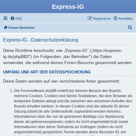
Express-IG
FAQ
Registrieren
Anmelden
S
Foren-Übersicht
u
Express-IG - Datenschutzerklärung
c
h
Diese Richtlinie beschreibt, wie „Express-IG“ („https://express-
ig.de/phpBB3“) (im Folgenden „der Betreiber“) die Daten
e
verwendet, die während deines Foren-Besuchs gesammelt werden.
UMFANG UND ART DER DATENSPEICHERUNG
Deine Daten werden auf vier verschiedene Arten gesammelt:
Die Forensoftware phpBB erstellt bei deinem Besuch des Boards
mehrere Cookies. Cookies sind kleine Textdateien, die dein Browser als
temporäre Dateien ablegt und die zwischen den einzelnen Aufrufen des
Boards erhalten bleiben. In diesen Cookies sind die aktuelle ID deiner
Sitzung (damit dir alle Seitenaufrufe zugeordnet werden können),
Informationen über die von dir gelesenen Beiträge (zur Markierung
dieser als gelesen/ungelesen; sofern du nicht angemeldet bist) sowie
Informationen über deine Teilnahme an Umfragen (sofern du nicht
angemeldet bist) gespeichert. Ferner werden deine Benutzer-ID, ein