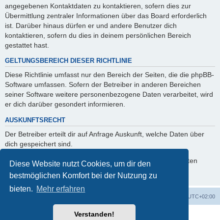
angegebenen Kontaktdaten zu kontaktieren, sofern dies zur
Übermittlung zentraler Informationen über das Board erforderlich
ist. Darüber hinaus dürfen er und andere Benutzer dich
kontaktieren, sofern du dies in deinem persönlichen Bereich
gestattet hast.
GELTUNGSBEREICH DIESER RICHTLINIE
Diese Richtlinie umfasst nur den Bereich der Seiten, die die phpBB-
Software umfassen. Sofern der Betreiber in anderen Bereichen
seiner Software weitere personenbezogene Daten verarbeitet, wird
er dich darüber gesondert informieren.
AUSKUNFTSRECHT
Der Betreiber erteilt dir auf Anfrage Auskunft, welche Daten über
dich gespeichert sind.
Du kannst jederzeit die Löschung bzw. Sperrung deiner Daten
Diese Website nutzt Cookies, um dir den
verlangen. Kontaktiere hierzu bitte den Betreiber.
bestmöglichen Komfort bei der Nutzung zu
bieten.
Mehr erfahren
Foren-Übersicht
Alle Cookies löschen
Alle Zeiten sind
UTC+02:00
Verstanden!
Powered by
phpBB
® Forum Software © phpBB Limited