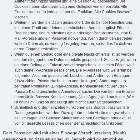
Authentifizierungsschlüssel und eine Session-ID gespeichert. Die
Cookies haben standardmäßig eine Gültigkeit von einem Jahr. Alle
Cookies kannst du jederzeit über die Funktion „Alle Cookies löschen“
löschen.
Weiterhin werden die Daten gespeichert, die du bei der Registrierung,
in deinem Profil oder deinem persönlichem Bereich angibst. Für die
Registrierung sind mindestens ein eindeutiger Benutzername, eine E-
Mail-Adresse und ein Passwort notwendig. Wenn durch den Betreiber
weitere Daten als notwendig festgelegt wurden, so ist dies für dich vor
deren Eingabe ersichtlich.
Wenn du einen Beitrag oder eine private Nachricht erstellst, so werden
die dort eingegebenen Daten ebenfalls gespeichert. Gleiches gilt, wenn
du einen Beitrag als Entwurf zwischenspeicherst. In diesen Fällen wird
auch deine IP-Adresse gespeichert. Die IP-Adresse wird weiterhin bei
folgenden Aktionen gespeichert: Löschen und Ändern von Beiträgen
(dazu zählen Private Nachrichten und Umfragen), Änderungen an
zentralen Profildaten (E-Mail-Adresse, Kontoaktivierung, Benutzer-
Passwort) und gescheiterte Anmeldeversuche. Die von deinem Browser
übermittelte Browser-Kennzeichnung (User Agent) wird nur in der „Wer
ist online?“-Funktion angezeigt und nicht dauerhaft gespeichert.
Schließlich erfordern einzelne Funktionen des Boards, dass weitere
Daten gespeichert werden. Dazu gehören dein Abstimmungsverhalten
bei Umfragen, der Gelesen-Status von deinen Beiträgen oder explizit
von dir gesetzte Lesezeichen oder Benachrichtigungsfunktionen.
Dein Passwort wird mit einer Einwege-Verschlüsselung (Hash)
gespeichert, so dass es sicher ist. Jedoch wird dir empfohlen,