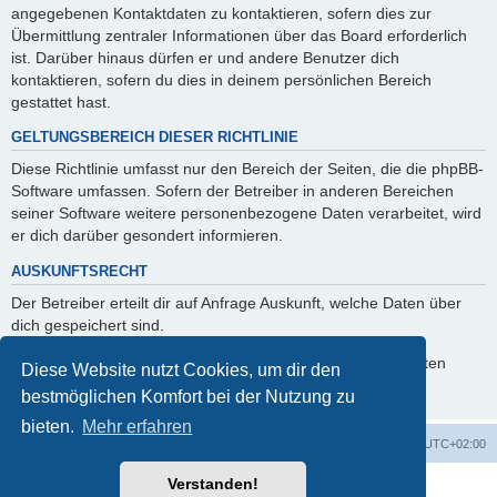
angegebenen Kontaktdaten zu kontaktieren, sofern dies zur
Übermittlung zentraler Informationen über das Board erforderlich
ist. Darüber hinaus dürfen er und andere Benutzer dich
kontaktieren, sofern du dies in deinem persönlichen Bereich
gestattet hast.
GELTUNGSBEREICH DIESER RICHTLINIE
Diese Richtlinie umfasst nur den Bereich der Seiten, die die phpBB-
Software umfassen. Sofern der Betreiber in anderen Bereichen
seiner Software weitere personenbezogene Daten verarbeitet, wird
er dich darüber gesondert informieren.
AUSKUNFTSRECHT
Der Betreiber erteilt dir auf Anfrage Auskunft, welche Daten über
dich gespeichert sind.
Du kannst jederzeit die Löschung bzw. Sperrung deiner Daten
Diese Website nutzt Cookies, um dir den
verlangen. Kontaktiere hierzu bitte den Betreiber.
bestmöglichen Komfort bei der Nutzung zu
bieten.
Mehr erfahren
Foren-Übersicht
Alle Cookies löschen
Alle Zeiten sind
UTC+02:00
Verstanden!
Powered by
phpBB
® Forum Software © phpBB Limited