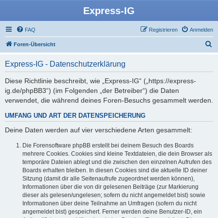
Express-IG
FAQ
Registrieren
Anmelden
S
Foren-Übersicht
u
Express-IG - Datenschutzerklärung
c
h
Diese Richtlinie beschreibt, wie „Express-IG“ („https://express-
ig.de/phpBB3“) (im Folgenden „der Betreiber“) die Daten
e
verwendet, die während deines Foren-Besuchs gesammelt werden.
UMFANG UND ART DER DATENSPEICHERUNG
Deine Daten werden auf vier verschiedene Arten gesammelt:
Die Forensoftware phpBB erstellt bei deinem Besuch des Boards
mehrere Cookies. Cookies sind kleine Textdateien, die dein Browser als
temporäre Dateien ablegt und die zwischen den einzelnen Aufrufen des
Boards erhalten bleiben. In diesen Cookies sind die aktuelle ID deiner
Sitzung (damit dir alle Seitenaufrufe zugeordnet werden können),
Informationen über die von dir gelesenen Beiträge (zur Markierung
dieser als gelesen/ungelesen; sofern du nicht angemeldet bist) sowie
Informationen über deine Teilnahme an Umfragen (sofern du nicht
angemeldet bist) gespeichert. Ferner werden deine Benutzer-ID, ein