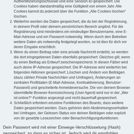
Authentifizierungsschlüssel und eine Session-ID gespeichert. Die
Cookies haben standardmäßig eine Gültigkeit von einem Jahr. Alle
Cookies kannst du jederzeit über die Funktion „Alle Cookies löschen“
löschen.
Weiterhin werden die Daten gespeichert, die du bei der Registrierung,
in deinem Profil oder deinem persönlichem Bereich angibst. Für die
Registrierung sind mindestens ein eindeutiger Benutzername, eine E-
Mail-Adresse und ein Passwort notwendig. Wenn durch den Betreiber
weitere Daten als notwendig festgelegt wurden, so ist dies für dich vor
deren Eingabe ersichtlich.
Wenn du einen Beitrag oder eine private Nachricht erstellst, so werden
die dort eingegebenen Daten ebenfalls gespeichert. Gleiches gilt, wenn
du einen Beitrag als Entwurf zwischenspeicherst. In diesen Fällen wird
auch deine IP-Adresse gespeichert. Die IP-Adresse wird weiterhin bei
folgenden Aktionen gespeichert: Löschen und Ändern von Beiträgen
(dazu zählen Private Nachrichten und Umfragen), Änderungen an
zentralen Profildaten (E-Mail-Adresse, Kontoaktivierung, Benutzer-
Passwort) und gescheiterte Anmeldeversuche. Die von deinem Browser
übermittelte Browser-Kennzeichnung (User Agent) wird nur in der „Wer
ist online?“-Funktion angezeigt und nicht dauerhaft gespeichert.
Schließlich erfordern einzelne Funktionen des Boards, dass weitere
Daten gespeichert werden. Dazu gehören dein Abstimmungsverhalten
bei Umfragen, der Gelesen-Status von deinen Beiträgen oder explizit
von dir gesetzte Lesezeichen oder Benachrichtigungsfunktionen.
Dein Passwort wird mit einer Einwege-Verschlüsselung (Hash)
gespeichert, so dass es sicher ist. Jedoch wird dir empfohlen,