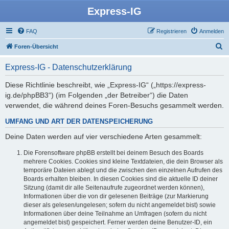
Express-IG
FAQ
Registrieren
Anmelden
S
Foren-Übersicht
u
Express-IG - Datenschutzerklärung
c
h
Diese Richtlinie beschreibt, wie „Express-IG“ („https://express-
ig.de/phpBB3“) (im Folgenden „der Betreiber“) die Daten
e
verwendet, die während deines Foren-Besuchs gesammelt werden.
UMFANG UND ART DER DATENSPEICHERUNG
Deine Daten werden auf vier verschiedene Arten gesammelt:
Die Forensoftware phpBB erstellt bei deinem Besuch des Boards
mehrere Cookies. Cookies sind kleine Textdateien, die dein Browser als
temporäre Dateien ablegt und die zwischen den einzelnen Aufrufen des
Boards erhalten bleiben. In diesen Cookies sind die aktuelle ID deiner
Sitzung (damit dir alle Seitenaufrufe zugeordnet werden können),
Informationen über die von dir gelesenen Beiträge (zur Markierung
dieser als gelesen/ungelesen; sofern du nicht angemeldet bist) sowie
Informationen über deine Teilnahme an Umfragen (sofern du nicht
angemeldet bist) gespeichert. Ferner werden deine Benutzer-ID, ein