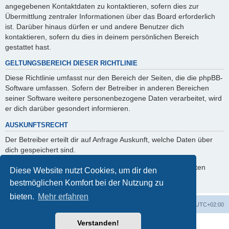
angegebenen Kontaktdaten zu kontaktieren, sofern dies zur
Übermittlung zentraler Informationen über das Board erforderlich
ist. Darüber hinaus dürfen er und andere Benutzer dich
kontaktieren, sofern du dies in deinem persönlichen Bereich
gestattet hast.
GELTUNGSBEREICH DIESER RICHTLINIE
Diese Richtlinie umfasst nur den Bereich der Seiten, die die phpBB-
Software umfassen. Sofern der Betreiber in anderen Bereichen
seiner Software weitere personenbezogene Daten verarbeitet, wird
er dich darüber gesondert informieren.
AUSKUNFTSRECHT
Der Betreiber erteilt dir auf Anfrage Auskunft, welche Daten über
dich gespeichert sind.
Du kannst jederzeit die Löschung bzw. Sperrung deiner Daten
Diese Website nutzt Cookies, um dir den
verlangen. Kontaktiere hierzu bitte den Betreiber.
bestmöglichen Komfort bei der Nutzung zu
bieten.
Mehr erfahren
Foren-Übersicht
Alle Cookies löschen
Alle Zeiten sind
UTC+02:00
Verstanden!
Powered by
phpBB
® Forum Software © phpBB Limited