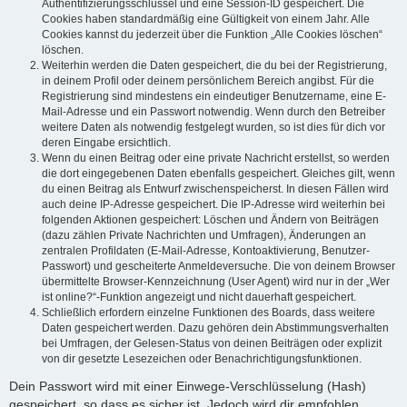
Authentifizierungsschlüssel und eine Session-ID gespeichert. Die
Cookies haben standardmäßig eine Gültigkeit von einem Jahr. Alle
Cookies kannst du jederzeit über die Funktion „Alle Cookies löschen“
löschen.
Weiterhin werden die Daten gespeichert, die du bei der Registrierung,
in deinem Profil oder deinem persönlichem Bereich angibst. Für die
Registrierung sind mindestens ein eindeutiger Benutzername, eine E-
Mail-Adresse und ein Passwort notwendig. Wenn durch den Betreiber
weitere Daten als notwendig festgelegt wurden, so ist dies für dich vor
deren Eingabe ersichtlich.
Wenn du einen Beitrag oder eine private Nachricht erstellst, so werden
die dort eingegebenen Daten ebenfalls gespeichert. Gleiches gilt, wenn
du einen Beitrag als Entwurf zwischenspeicherst. In diesen Fällen wird
auch deine IP-Adresse gespeichert. Die IP-Adresse wird weiterhin bei
folgenden Aktionen gespeichert: Löschen und Ändern von Beiträgen
(dazu zählen Private Nachrichten und Umfragen), Änderungen an
zentralen Profildaten (E-Mail-Adresse, Kontoaktivierung, Benutzer-
Passwort) und gescheiterte Anmeldeversuche. Die von deinem Browser
übermittelte Browser-Kennzeichnung (User Agent) wird nur in der „Wer
ist online?“-Funktion angezeigt und nicht dauerhaft gespeichert.
Schließlich erfordern einzelne Funktionen des Boards, dass weitere
Daten gespeichert werden. Dazu gehören dein Abstimmungsverhalten
bei Umfragen, der Gelesen-Status von deinen Beiträgen oder explizit
von dir gesetzte Lesezeichen oder Benachrichtigungsfunktionen.
Dein Passwort wird mit einer Einwege-Verschlüsselung (Hash)
gespeichert, so dass es sicher ist. Jedoch wird dir empfohlen,