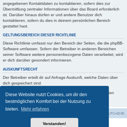
angegebenen Kontaktdaten zu kontaktieren, sofern dies zur
Übermittlung zentraler Informationen über das Board erforderlich
ist. Darüber hinaus dürfen er und andere Benutzer dich
kontaktieren, sofern du dies in deinem persönlichen Bereich
gestattet hast.
GELTUNGSBEREICH DIESER RICHTLINIE
Diese Richtlinie umfasst nur den Bereich der Seiten, die die phpBB-
Software umfassen. Sofern der Betreiber in anderen Bereichen
seiner Software weitere personenbezogene Daten verarbeitet, wird
er dich darüber gesondert informieren.
AUSKUNFTSRECHT
Der Betreiber erteilt dir auf Anfrage Auskunft, welche Daten über
dich gespeichert sind.
Du kannst jederzeit die Löschung bzw. Sperrung deiner Daten
Diese Website nutzt Cookies, um dir den
verlangen. Kontaktiere hierzu bitte den Betreiber.
bestmöglichen Komfort bei der Nutzung zu
bieten.
Mehr erfahren
Foren-Übersicht
Alle Cookies löschen
Alle Zeiten sind
UTC+02:00
Verstanden!
Powered by
phpBB
® Forum Software © phpBB Limited