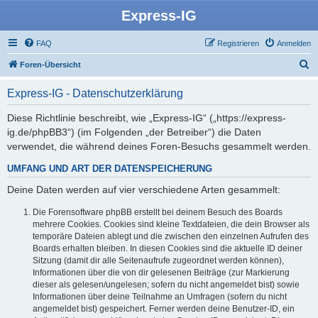
Express-IG
FAQ
Registrieren
Anmelden
S
Foren-Übersicht
u
Express-IG - Datenschutzerklärung
c
h
Diese Richtlinie beschreibt, wie „Express-IG“ („https://express-
ig.de/phpBB3“) (im Folgenden „der Betreiber“) die Daten
e
verwendet, die während deines Foren-Besuchs gesammelt werden.
UMFANG UND ART DER DATENSPEICHERUNG
Deine Daten werden auf vier verschiedene Arten gesammelt:
Die Forensoftware phpBB erstellt bei deinem Besuch des Boards
mehrere Cookies. Cookies sind kleine Textdateien, die dein Browser als
temporäre Dateien ablegt und die zwischen den einzelnen Aufrufen des
Boards erhalten bleiben. In diesen Cookies sind die aktuelle ID deiner
Sitzung (damit dir alle Seitenaufrufe zugeordnet werden können),
Informationen über die von dir gelesenen Beiträge (zur Markierung
dieser als gelesen/ungelesen; sofern du nicht angemeldet bist) sowie
Informationen über deine Teilnahme an Umfragen (sofern du nicht
angemeldet bist) gespeichert. Ferner werden deine Benutzer-ID, ein