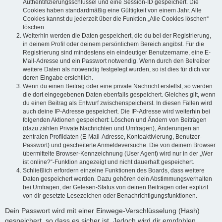
Authentifizierungsschlüssel und eine Session-ID gespeichert. Die
Cookies haben standardmäßig eine Gültigkeit von einem Jahr. Alle
Cookies kannst du jederzeit über die Funktion „Alle Cookies löschen“
löschen.
Weiterhin werden die Daten gespeichert, die du bei der Registrierung,
in deinem Profil oder deinem persönlichem Bereich angibst. Für die
Registrierung sind mindestens ein eindeutiger Benutzername, eine E-
Mail-Adresse und ein Passwort notwendig. Wenn durch den Betreiber
weitere Daten als notwendig festgelegt wurden, so ist dies für dich vor
deren Eingabe ersichtlich.
Wenn du einen Beitrag oder eine private Nachricht erstellst, so werden
die dort eingegebenen Daten ebenfalls gespeichert. Gleiches gilt, wenn
du einen Beitrag als Entwurf zwischenspeicherst. In diesen Fällen wird
auch deine IP-Adresse gespeichert. Die IP-Adresse wird weiterhin bei
folgenden Aktionen gespeichert: Löschen und Ändern von Beiträgen
(dazu zählen Private Nachrichten und Umfragen), Änderungen an
zentralen Profildaten (E-Mail-Adresse, Kontoaktivierung, Benutzer-
Passwort) und gescheiterte Anmeldeversuche. Die von deinem Browser
übermittelte Browser-Kennzeichnung (User Agent) wird nur in der „Wer
ist online?“-Funktion angezeigt und nicht dauerhaft gespeichert.
Schließlich erfordern einzelne Funktionen des Boards, dass weitere
Daten gespeichert werden. Dazu gehören dein Abstimmungsverhalten
bei Umfragen, der Gelesen-Status von deinen Beiträgen oder explizit
von dir gesetzte Lesezeichen oder Benachrichtigungsfunktionen.
Dein Passwort wird mit einer Einwege-Verschlüsselung (Hash)
gespeichert, so dass es sicher ist. Jedoch wird dir empfohlen,