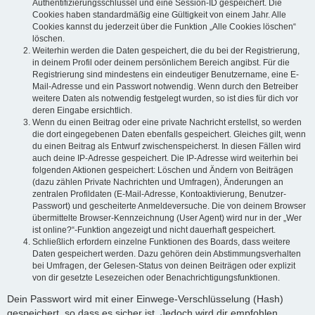
Authentifizierungsschlüssel und eine Session-ID gespeichert. Die
Cookies haben standardmäßig eine Gültigkeit von einem Jahr. Alle
Cookies kannst du jederzeit über die Funktion „Alle Cookies löschen“
löschen.
Weiterhin werden die Daten gespeichert, die du bei der Registrierung,
in deinem Profil oder deinem persönlichem Bereich angibst. Für die
Registrierung sind mindestens ein eindeutiger Benutzername, eine E-
Mail-Adresse und ein Passwort notwendig. Wenn durch den Betreiber
weitere Daten als notwendig festgelegt wurden, so ist dies für dich vor
deren Eingabe ersichtlich.
Wenn du einen Beitrag oder eine private Nachricht erstellst, so werden
die dort eingegebenen Daten ebenfalls gespeichert. Gleiches gilt, wenn
du einen Beitrag als Entwurf zwischenspeicherst. In diesen Fällen wird
auch deine IP-Adresse gespeichert. Die IP-Adresse wird weiterhin bei
folgenden Aktionen gespeichert: Löschen und Ändern von Beiträgen
(dazu zählen Private Nachrichten und Umfragen), Änderungen an
zentralen Profildaten (E-Mail-Adresse, Kontoaktivierung, Benutzer-
Passwort) und gescheiterte Anmeldeversuche. Die von deinem Browser
übermittelte Browser-Kennzeichnung (User Agent) wird nur in der „Wer
ist online?“-Funktion angezeigt und nicht dauerhaft gespeichert.
Schließlich erfordern einzelne Funktionen des Boards, dass weitere
Daten gespeichert werden. Dazu gehören dein Abstimmungsverhalten
bei Umfragen, der Gelesen-Status von deinen Beiträgen oder explizit
von dir gesetzte Lesezeichen oder Benachrichtigungsfunktionen.
Dein Passwort wird mit einer Einwege-Verschlüsselung (Hash)
gespeichert, so dass es sicher ist. Jedoch wird dir empfohlen,