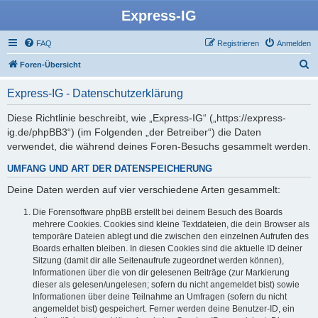
Express-IG
FAQ
Registrieren
Anmelden
S
Foren-Übersicht
u
Express-IG - Datenschutzerklärung
c
h
Diese Richtlinie beschreibt, wie „Express-IG“ („https://express-
ig.de/phpBB3“) (im Folgenden „der Betreiber“) die Daten
e
verwendet, die während deines Foren-Besuchs gesammelt werden.
UMFANG UND ART DER DATENSPEICHERUNG
Deine Daten werden auf vier verschiedene Arten gesammelt:
Die Forensoftware phpBB erstellt bei deinem Besuch des Boards
mehrere Cookies. Cookies sind kleine Textdateien, die dein Browser als
temporäre Dateien ablegt und die zwischen den einzelnen Aufrufen des
Boards erhalten bleiben. In diesen Cookies sind die aktuelle ID deiner
Sitzung (damit dir alle Seitenaufrufe zugeordnet werden können),
Informationen über die von dir gelesenen Beiträge (zur Markierung
dieser als gelesen/ungelesen; sofern du nicht angemeldet bist) sowie
Informationen über deine Teilnahme an Umfragen (sofern du nicht
angemeldet bist) gespeichert. Ferner werden deine Benutzer-ID, ein