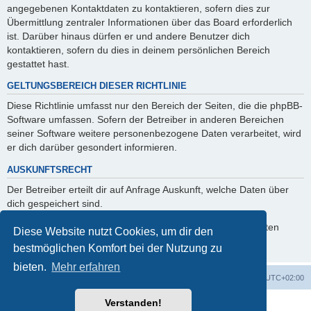
angegebenen Kontaktdaten zu kontaktieren, sofern dies zur
Übermittlung zentraler Informationen über das Board erforderlich
ist. Darüber hinaus dürfen er und andere Benutzer dich
kontaktieren, sofern du dies in deinem persönlichen Bereich
gestattet hast.
GELTUNGSBEREICH DIESER RICHTLINIE
Diese Richtlinie umfasst nur den Bereich der Seiten, die die phpBB-
Software umfassen. Sofern der Betreiber in anderen Bereichen
seiner Software weitere personenbezogene Daten verarbeitet, wird
er dich darüber gesondert informieren.
AUSKUNFTSRECHT
Der Betreiber erteilt dir auf Anfrage Auskunft, welche Daten über
dich gespeichert sind.
Du kannst jederzeit die Löschung bzw. Sperrung deiner Daten
Diese Website nutzt Cookies, um dir den
verlangen. Kontaktiere hierzu bitte den Betreiber.
bestmöglichen Komfort bei der Nutzung zu
bieten.
Mehr erfahren
Foren-Übersicht
Alle Cookies löschen
Alle Zeiten sind
UTC+02:00
Verstanden!
Powered by
phpBB
® Forum Software © phpBB Limited