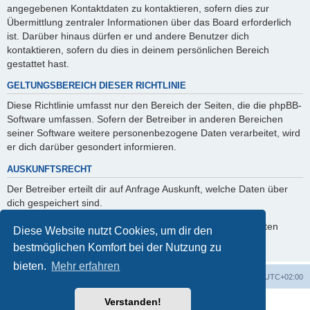
angegebenen Kontaktdaten zu kontaktieren, sofern dies zur
Übermittlung zentraler Informationen über das Board erforderlich
ist. Darüber hinaus dürfen er und andere Benutzer dich
kontaktieren, sofern du dies in deinem persönlichen Bereich
gestattet hast.
GELTUNGSBEREICH DIESER RICHTLINIE
Diese Richtlinie umfasst nur den Bereich der Seiten, die die phpBB-
Software umfassen. Sofern der Betreiber in anderen Bereichen
seiner Software weitere personenbezogene Daten verarbeitet, wird
er dich darüber gesondert informieren.
AUSKUNFTSRECHT
Der Betreiber erteilt dir auf Anfrage Auskunft, welche Daten über
dich gespeichert sind.
Du kannst jederzeit die Löschung bzw. Sperrung deiner Daten
Diese Website nutzt Cookies, um dir den
verlangen. Kontaktiere hierzu bitte den Betreiber.
bestmöglichen Komfort bei der Nutzung zu
bieten.
Mehr erfahren
Foren-Übersicht
Alle Cookies löschen
Alle Zeiten sind
UTC+02:00
Verstanden!
Powered by
phpBB
® Forum Software © phpBB Limited