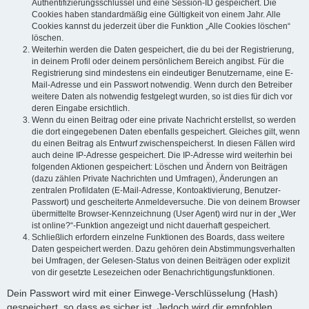
Authentifizierungsschlüssel und eine Session-ID gespeichert. Die
Cookies haben standardmäßig eine Gültigkeit von einem Jahr. Alle
Cookies kannst du jederzeit über die Funktion „Alle Cookies löschen“
löschen.
Weiterhin werden die Daten gespeichert, die du bei der Registrierung,
in deinem Profil oder deinem persönlichem Bereich angibst. Für die
Registrierung sind mindestens ein eindeutiger Benutzername, eine E-
Mail-Adresse und ein Passwort notwendig. Wenn durch den Betreiber
weitere Daten als notwendig festgelegt wurden, so ist dies für dich vor
deren Eingabe ersichtlich.
Wenn du einen Beitrag oder eine private Nachricht erstellst, so werden
die dort eingegebenen Daten ebenfalls gespeichert. Gleiches gilt, wenn
du einen Beitrag als Entwurf zwischenspeicherst. In diesen Fällen wird
auch deine IP-Adresse gespeichert. Die IP-Adresse wird weiterhin bei
folgenden Aktionen gespeichert: Löschen und Ändern von Beiträgen
(dazu zählen Private Nachrichten und Umfragen), Änderungen an
zentralen Profildaten (E-Mail-Adresse, Kontoaktivierung, Benutzer-
Passwort) und gescheiterte Anmeldeversuche. Die von deinem Browser
übermittelte Browser-Kennzeichnung (User Agent) wird nur in der „Wer
ist online?“-Funktion angezeigt und nicht dauerhaft gespeichert.
Schließlich erfordern einzelne Funktionen des Boards, dass weitere
Daten gespeichert werden. Dazu gehören dein Abstimmungsverhalten
bei Umfragen, der Gelesen-Status von deinen Beiträgen oder explizit
von dir gesetzte Lesezeichen oder Benachrichtigungsfunktionen.
Dein Passwort wird mit einer Einwege-Verschlüsselung (Hash)
gespeichert, so dass es sicher ist. Jedoch wird dir empfohlen,