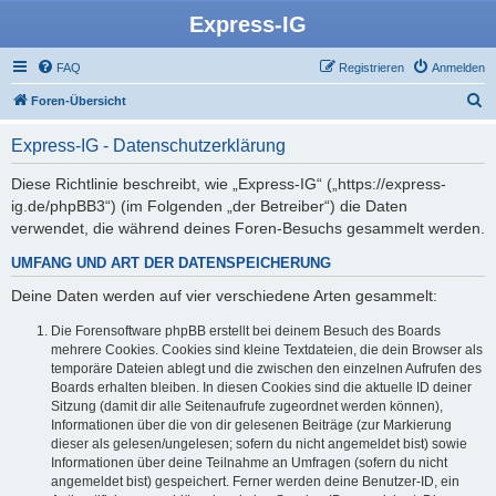
Express-IG
FAQ
Registrieren
Anmelden
S
Foren-Übersicht
u
Express-IG - Datenschutzerklärung
c
h
Diese Richtlinie beschreibt, wie „Express-IG“ („https://express-
ig.de/phpBB3“) (im Folgenden „der Betreiber“) die Daten
e
verwendet, die während deines Foren-Besuchs gesammelt werden.
UMFANG UND ART DER DATENSPEICHERUNG
Deine Daten werden auf vier verschiedene Arten gesammelt:
Die Forensoftware phpBB erstellt bei deinem Besuch des Boards
mehrere Cookies. Cookies sind kleine Textdateien, die dein Browser als
temporäre Dateien ablegt und die zwischen den einzelnen Aufrufen des
Boards erhalten bleiben. In diesen Cookies sind die aktuelle ID deiner
Sitzung (damit dir alle Seitenaufrufe zugeordnet werden können),
Informationen über die von dir gelesenen Beiträge (zur Markierung
dieser als gelesen/ungelesen; sofern du nicht angemeldet bist) sowie
Informationen über deine Teilnahme an Umfragen (sofern du nicht
angemeldet bist) gespeichert. Ferner werden deine Benutzer-ID, ein