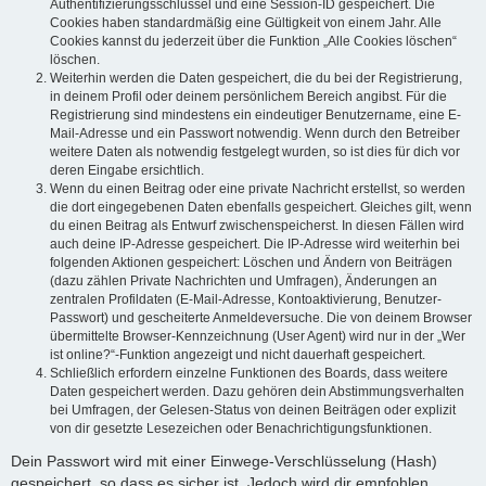
Authentifizierungsschlüssel und eine Session-ID gespeichert. Die
Cookies haben standardmäßig eine Gültigkeit von einem Jahr. Alle
Cookies kannst du jederzeit über die Funktion „Alle Cookies löschen“
löschen.
Weiterhin werden die Daten gespeichert, die du bei der Registrierung,
in deinem Profil oder deinem persönlichem Bereich angibst. Für die
Registrierung sind mindestens ein eindeutiger Benutzername, eine E-
Mail-Adresse und ein Passwort notwendig. Wenn durch den Betreiber
weitere Daten als notwendig festgelegt wurden, so ist dies für dich vor
deren Eingabe ersichtlich.
Wenn du einen Beitrag oder eine private Nachricht erstellst, so werden
die dort eingegebenen Daten ebenfalls gespeichert. Gleiches gilt, wenn
du einen Beitrag als Entwurf zwischenspeicherst. In diesen Fällen wird
auch deine IP-Adresse gespeichert. Die IP-Adresse wird weiterhin bei
folgenden Aktionen gespeichert: Löschen und Ändern von Beiträgen
(dazu zählen Private Nachrichten und Umfragen), Änderungen an
zentralen Profildaten (E-Mail-Adresse, Kontoaktivierung, Benutzer-
Passwort) und gescheiterte Anmeldeversuche. Die von deinem Browser
übermittelte Browser-Kennzeichnung (User Agent) wird nur in der „Wer
ist online?“-Funktion angezeigt und nicht dauerhaft gespeichert.
Schließlich erfordern einzelne Funktionen des Boards, dass weitere
Daten gespeichert werden. Dazu gehören dein Abstimmungsverhalten
bei Umfragen, der Gelesen-Status von deinen Beiträgen oder explizit
von dir gesetzte Lesezeichen oder Benachrichtigungsfunktionen.
Dein Passwort wird mit einer Einwege-Verschlüsselung (Hash)
gespeichert, so dass es sicher ist. Jedoch wird dir empfohlen,