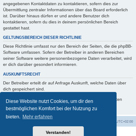
angegebenen Kontaktdaten zu kontaktieren, sofern dies zur
Übermittlung zentraler Informationen über das Board erforderlich
ist. Darüber hinaus dürfen er und andere Benutzer dich
kontaktieren, sofern du dies in deinem persönlichen Bereich
gestattet hast.
GELTUNGSBEREICH DIESER RICHTLINIE
Diese Richtlinie umfasst nur den Bereich der Seiten, die die phpBB-
Software umfassen. Sofern der Betreiber in anderen Bereichen
seiner Software weitere personenbezogene Daten verarbeitet, wird
er dich darüber gesondert informieren.
AUSKUNFTSRECHT
Der Betreiber erteilt dir auf Anfrage Auskunft, welche Daten über
dich gespeichert sind.
Du kannst jederzeit die Löschung bzw. Sperrung deiner Daten
Diese Website nutzt Cookies, um dir den
verlangen. Kontaktiere hierzu bitte den Betreiber.
bestmöglichen Komfort bei der Nutzung zu
bieten.
Mehr erfahren
Foren-Übersicht
Alle Cookies löschen
Alle Zeiten sind
UTC+02:00
Verstanden!
Powered by
phpBB
® Forum Software © phpBB Limited