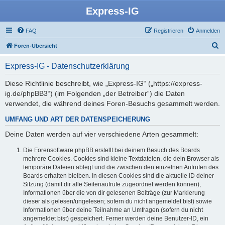
Express-IG
FAQ
Registrieren
Anmelden
S
Foren-Übersicht
u
Express-IG - Datenschutzerklärung
c
h
Diese Richtlinie beschreibt, wie „Express-IG“ („https://express-
ig.de/phpBB3“) (im Folgenden „der Betreiber“) die Daten
e
verwendet, die während deines Foren-Besuchs gesammelt werden.
UMFANG UND ART DER DATENSPEICHERUNG
Deine Daten werden auf vier verschiedene Arten gesammelt:
Die Forensoftware phpBB erstellt bei deinem Besuch des Boards
mehrere Cookies. Cookies sind kleine Textdateien, die dein Browser als
temporäre Dateien ablegt und die zwischen den einzelnen Aufrufen des
Boards erhalten bleiben. In diesen Cookies sind die aktuelle ID deiner
Sitzung (damit dir alle Seitenaufrufe zugeordnet werden können),
Informationen über die von dir gelesenen Beiträge (zur Markierung
dieser als gelesen/ungelesen; sofern du nicht angemeldet bist) sowie
Informationen über deine Teilnahme an Umfragen (sofern du nicht
angemeldet bist) gespeichert. Ferner werden deine Benutzer-ID, ein