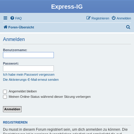
Express-IG
FAQ
Registrieren
Anmelden
S
Foren-Übersicht
u
Anmelden
c
h
Benutzername:
e
Passwort:
Ich habe mein Passwort vergessen
Die Aktivierungs-E-Mail erneut senden
Angemeldet bleiben
Meinen Online-Status während dieser Sitzung verbergen
REGISTRIEREN
Du musst in diesem Forum registriert sein, um dich anmelden zu können. Die