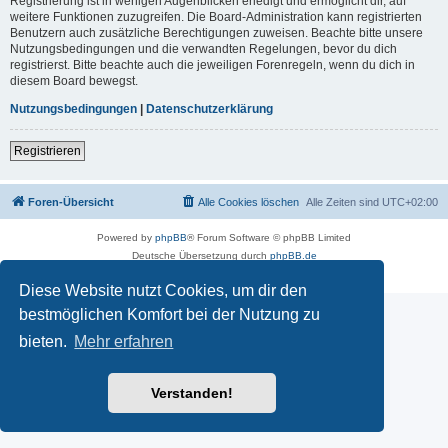
Registrierung ist in wenigen Augenblicken erledigt und ermöglicht dir, auf
weitere Funktionen zuzugreifen. Die Board-Administration kann registrierten
Benutzern auch zusätzliche Berechtigungen zuweisen. Beachte bitte unsere
Nutzungsbedingungen und die verwandten Regelungen, bevor du dich
registrierst. Bitte beachte auch die jeweiligen Forenregeln, wenn du dich in
diesem Board bewegst.
Nutzungsbedingungen
|
Datenschutzerklärung
Registrieren
Foren-Übersicht
Alle Cookies löschen
Alle Zeiten sind
UTC+02:00
Powered by
phpBB
® Forum Software © phpBB Limited
Deutsche Übersetzung durch
phpBB.de
Datenschutz
|
Nutzungsbedingungen
Diese Website nutzt Cookies, um dir den
bestmöglichen Komfort bei der Nutzung zu
bieten.
Mehr erfahren
Verstanden!