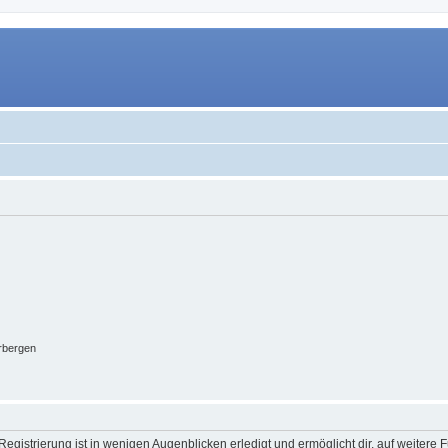
rbergen
egistrierung ist in wenigen Augenblicken erledigt und ermöglicht dir, auf weitere 