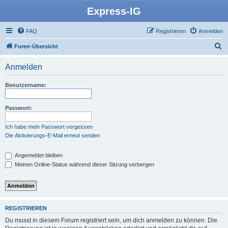
Express-IG
FAQ
Registrieren
Anmelden
S
Foren-Übersicht
u
Anmelden
c
h
Benutzername:
e
Passwort:
Ich habe mein Passwort vergessen
Die Aktivierungs-E-Mail erneut senden
Angemeldet bleiben
Meinen Online-Status während dieser Sitzung verbergen
REGISTRIEREN
Du musst in diesem Forum registriert sein, um dich anmelden zu können. Die