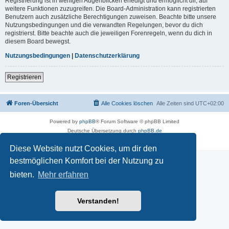
Registrierung ist in wenigen Augenblicken erledigt und ermöglicht dir, auf
weitere Funktionen zuzugreifen. Die Board-Administration kann registrierten
Benutzern auch zusätzliche Berechtigungen zuweisen. Beachte bitte unsere
Nutzungsbedingungen und die verwandten Regelungen, bevor du dich
registrierst. Bitte beachte auch die jeweiligen Forenregeln, wenn du dich in
diesem Board bewegst.
Nutzungsbedingungen
|
Datenschutzerklärung
Registrieren
Foren-Übersicht
Alle Cookies löschen
Alle Zeiten sind
UTC+02:00
Powered by
phpBB
® Forum Software © phpBB Limited
Deutsche Übersetzung durch
phpBB.de
Datenschutz
|
Nutzungsbedingungen
Diese Website nutzt Cookies, um dir den
bestmöglichen Komfort bei der Nutzung zu
bieten.
Mehr erfahren
Verstanden!