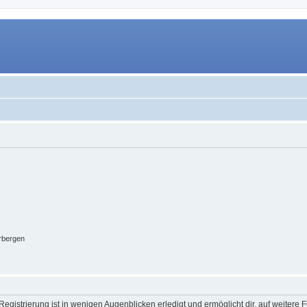
rbergen
egistrierung ist in wenigen Augenblicken erledigt und ermöglicht dir, auf weitere 