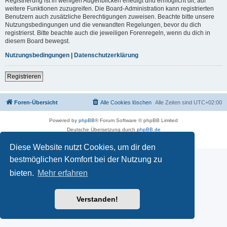
Registrierung ist in wenigen Augenblicken erledigt und ermöglicht dir, auf
weitere Funktionen zuzugreifen. Die Board-Administration kann registrierten
Benutzern auch zusätzliche Berechtigungen zuweisen. Beachte bitte unsere
Nutzungsbedingungen und die verwandten Regelungen, bevor du dich
registrierst. Bitte beachte auch die jeweiligen Forenregeln, wenn du dich in
diesem Board bewegst.
Nutzungsbedingungen
|
Datenschutzerklärung
Registrieren
Foren-Übersicht
Alle Cookies löschen
Alle Zeiten sind
UTC+02:00
Powered by
phpBB
® Forum Software © phpBB Limited
Deutsche Übersetzung durch
phpBB.de
Datenschutz
|
Nutzungsbedingungen
Diese Website nutzt Cookies, um dir den
bestmöglichen Komfort bei der Nutzung zu
bieten.
Mehr erfahren
Verstanden!