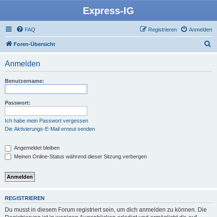
Express-IG
FAQ
Registrieren
Anmelden
S
Foren-Übersicht
u
Anmelden
c
h
Benutzername:
e
Passwort:
Ich habe mein Passwort vergessen
Die Aktivierungs-E-Mail erneut senden
Angemeldet bleiben
Meinen Online-Status während dieser Sitzung verbergen
REGISTRIEREN
Du musst in diesem Forum registriert sein, um dich anmelden zu können. Die