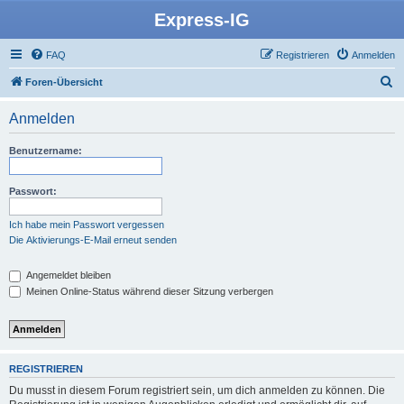
Express-IG
FAQ
Registrieren
Anmelden
S
Foren-Übersicht
u
Anmelden
c
h
Benutzername:
e
Passwort:
Ich habe mein Passwort vergessen
Die Aktivierungs-E-Mail erneut senden
Angemeldet bleiben
Meinen Online-Status während dieser Sitzung verbergen
REGISTRIEREN
Du musst in diesem Forum registriert sein, um dich anmelden zu können. Die