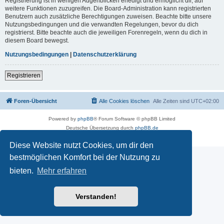
Registrierung ist in wenigen Augenblicken erledigt und ermöglicht dir, auf
weitere Funktionen zuzugreifen. Die Board-Administration kann registrierten
Benutzern auch zusätzliche Berechtigungen zuweisen. Beachte bitte unsere
Nutzungsbedingungen und die verwandten Regelungen, bevor du dich
registrierst. Bitte beachte auch die jeweiligen Forenregeln, wenn du dich in
diesem Board bewegst.
Nutzungsbedingungen
|
Datenschutzerklärung
Registrieren
Foren-Übersicht
Alle Cookies löschen
Alle Zeiten sind
UTC+02:00
Powered by
phpBB
® Forum Software © phpBB Limited
Deutsche Übersetzung durch
phpBB.de
Datenschutz
|
Nutzungsbedingungen
Diese Website nutzt Cookies, um dir den
bestmöglichen Komfort bei der Nutzung zu
bieten.
Mehr erfahren
Verstanden!