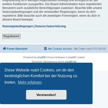
Registrierung ist in wenigen Augenblicken erledigt und ermöglicht dir, auf
weitere Funktionen zuzugreifen. Die Board-Administration kann registrierten
Benutzern auch zusätzliche Berechtigungen zuweisen. Beachte bitte unsere
Nutzungsbedingungen und die verwandten Regelungen, bevor du dich
registrierst. Bitte beachte auch die jeweiligen Forenregeln, wenn du dich in
diesem Board bewegst.
Nutzungsbedingungen
|
Datenschutzerklärung
Registrieren
Foren-Übersicht
Alle Cookies löschen
Alle Zeiten sind
UTC+02:00
Powered by
phpBB
® Forum Software © phpBB Limited
Deutsche Übersetzung durch
phpBB.de
Datenschutz
|
Nutzungsbedingungen
Diese Website nutzt Cookies, um dir den
bestmöglichen Komfort bei der Nutzung zu
bieten.
Mehr erfahren
Verstanden!