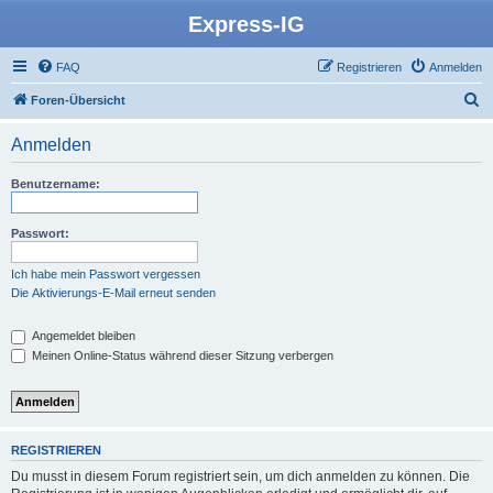
Express-IG
FAQ
Registrieren
Anmelden
S
Foren-Übersicht
u
Anmelden
c
h
Benutzername:
e
Passwort:
Ich habe mein Passwort vergessen
Die Aktivierungs-E-Mail erneut senden
Angemeldet bleiben
Meinen Online-Status während dieser Sitzung verbergen
REGISTRIEREN
Du musst in diesem Forum registriert sein, um dich anmelden zu können. Die