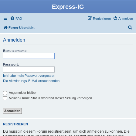
Express-IG
FAQ
Registrieren
Anmelden
S
Foren-Übersicht
u
Anmelden
c
h
Benutzername:
e
Passwort:
Ich habe mein Passwort vergessen
Die Aktivierungs-E-Mail erneut senden
Angemeldet bleiben
Meinen Online-Status während dieser Sitzung verbergen
REGISTRIEREN
Du musst in diesem Forum registriert sein, um dich anmelden zu können. Die