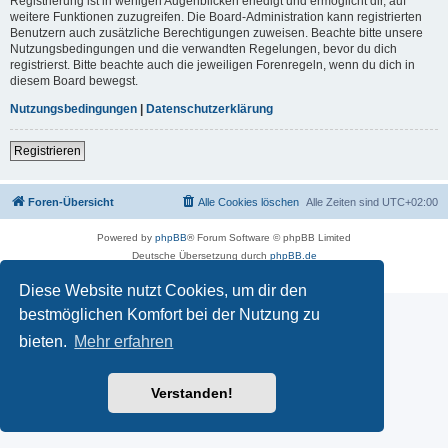
Registrierung ist in wenigen Augenblicken erledigt und ermöglicht dir, auf
weitere Funktionen zuzugreifen. Die Board-Administration kann registrierten
Benutzern auch zusätzliche Berechtigungen zuweisen. Beachte bitte unsere
Nutzungsbedingungen und die verwandten Regelungen, bevor du dich
registrierst. Bitte beachte auch die jeweiligen Forenregeln, wenn du dich in
diesem Board bewegst.
Nutzungsbedingungen
|
Datenschutzerklärung
Registrieren
Foren-Übersicht
Alle Cookies löschen
Alle Zeiten sind
UTC+02:00
Powered by
phpBB
® Forum Software © phpBB Limited
Deutsche Übersetzung durch
phpBB.de
Datenschutz
|
Nutzungsbedingungen
Diese Website nutzt Cookies, um dir den
bestmöglichen Komfort bei der Nutzung zu
bieten.
Mehr erfahren
Verstanden!