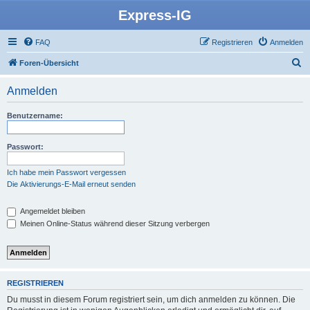
Express-IG
FAQ
Registrieren
Anmelden
S
Foren-Übersicht
u
Anmelden
c
h
Benutzername:
e
Passwort:
Ich habe mein Passwort vergessen
Die Aktivierungs-E-Mail erneut senden
Angemeldet bleiben
Meinen Online-Status während dieser Sitzung verbergen
REGISTRIEREN
Du musst in diesem Forum registriert sein, um dich anmelden zu können. Die