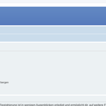
rbergen
egistrierung ist in wenigen Augenblicken erledigt und ermöglicht dir, auf weitere 