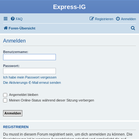
Express-IG
FAQ
Registrieren
Anmelden
S
Foren-Übersicht
u
Anmelden
c
h
Benutzername:
e
Passwort:
Ich habe mein Passwort vergessen
Die Aktivierungs-E-Mail erneut senden
Angemeldet bleiben
Meinen Online-Status während dieser Sitzung verbergen
REGISTRIEREN
Du musst in diesem Forum registriert sein, um dich anmelden zu können. Die