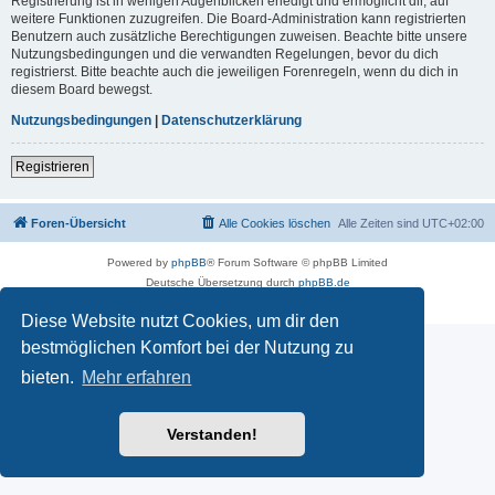
Registrierung ist in wenigen Augenblicken erledigt und ermöglicht dir, auf
weitere Funktionen zuzugreifen. Die Board-Administration kann registrierten
Benutzern auch zusätzliche Berechtigungen zuweisen. Beachte bitte unsere
Nutzungsbedingungen und die verwandten Regelungen, bevor du dich
registrierst. Bitte beachte auch die jeweiligen Forenregeln, wenn du dich in
diesem Board bewegst.
Nutzungsbedingungen
|
Datenschutzerklärung
Registrieren
Foren-Übersicht
Alle Cookies löschen
Alle Zeiten sind
UTC+02:00
Powered by
phpBB
® Forum Software © phpBB Limited
Deutsche Übersetzung durch
phpBB.de
Datenschutz
|
Nutzungsbedingungen
Diese Website nutzt Cookies, um dir den
bestmöglichen Komfort bei der Nutzung zu
bieten.
Mehr erfahren
Verstanden!