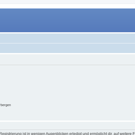
rbergen
egistrierung ist in wenigen Augenblicken erledigt und ermöglicht dir, auf weitere 