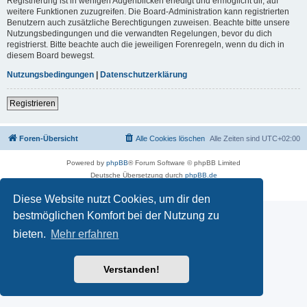
Registrierung ist in wenigen Augenblicken erledigt und ermöglicht dir, auf
weitere Funktionen zuzugreifen. Die Board-Administration kann registrierten
Benutzern auch zusätzliche Berechtigungen zuweisen. Beachte bitte unsere
Nutzungsbedingungen und die verwandten Regelungen, bevor du dich
registrierst. Bitte beachte auch die jeweiligen Forenregeln, wenn du dich in
diesem Board bewegst.
Nutzungsbedingungen
|
Datenschutzerklärung
Registrieren
Foren-Übersicht
Alle Cookies löschen
Alle Zeiten sind
UTC+02:00
Powered by
phpBB
® Forum Software © phpBB Limited
Deutsche Übersetzung durch
phpBB.de
Datenschutz
|
Nutzungsbedingungen
Diese Website nutzt Cookies, um dir den
bestmöglichen Komfort bei der Nutzung zu
bieten.
Mehr erfahren
Verstanden!