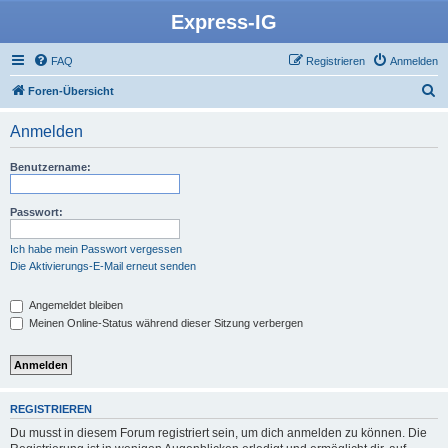
Express-IG
FAQ
Registrieren
Anmelden
S
Foren-Übersicht
u
Anmelden
c
h
Benutzername:
e
Passwort:
Ich habe mein Passwort vergessen
Die Aktivierungs-E-Mail erneut senden
Angemeldet bleiben
Meinen Online-Status während dieser Sitzung verbergen
REGISTRIEREN
Du musst in diesem Forum registriert sein, um dich anmelden zu können. Die