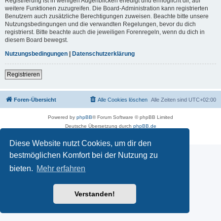
Registrierung ist in wenigen Augenblicken erledigt und ermöglicht dir, auf
weitere Funktionen zuzugreifen. Die Board-Administration kann registrierten
Benutzern auch zusätzliche Berechtigungen zuweisen. Beachte bitte unsere
Nutzungsbedingungen und die verwandten Regelungen, bevor du dich
registrierst. Bitte beachte auch die jeweiligen Forenregeln, wenn du dich in
diesem Board bewegst.
Nutzungsbedingungen
|
Datenschutzerklärung
Registrieren
Foren-Übersicht
Alle Cookies löschen
Alle Zeiten sind
UTC+02:00
Powered by
phpBB
® Forum Software © phpBB Limited
Deutsche Übersetzung durch
phpBB.de
Datenschutz
|
Nutzungsbedingungen
Diese Website nutzt Cookies, um dir den
bestmöglichen Komfort bei der Nutzung zu
bieten.
Mehr erfahren
Verstanden!