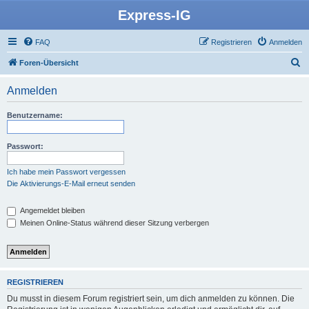
Express-IG
FAQ
Registrieren
Anmelden
S
Foren-Übersicht
u
Anmelden
c
h
Benutzername:
e
Passwort:
Ich habe mein Passwort vergessen
Die Aktivierungs-E-Mail erneut senden
Angemeldet bleiben
Meinen Online-Status während dieser Sitzung verbergen
REGISTRIEREN
Du musst in diesem Forum registriert sein, um dich anmelden zu können. Die