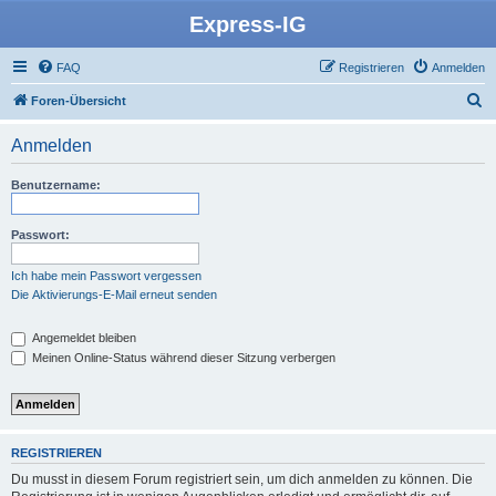
Express-IG
FAQ
Registrieren
Anmelden
S
Foren-Übersicht
u
Anmelden
c
h
Benutzername:
e
Passwort:
Ich habe mein Passwort vergessen
Die Aktivierungs-E-Mail erneut senden
Angemeldet bleiben
Meinen Online-Status während dieser Sitzung verbergen
REGISTRIEREN
Du musst in diesem Forum registriert sein, um dich anmelden zu können. Die