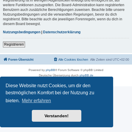
Registrierung ist in wenigen Augenblicken erledigt und ermöglicht dir, auf
weitere Funktionen zuzugreifen. Die Board-Administration kann registrierten
Benutzern auch zusätzliche Berechtigungen zuweisen. Beachte bitte unsere
Nutzungsbedingungen und die verwandten Regelungen, bevor du dich
registrierst. Bitte beachte auch die jeweiligen Forenregeln, wenn du dich in
diesem Board bewegst.
Nutzungsbedingungen
|
Datenschutzerklärung
Registrieren
Foren-Übersicht
Alle Cookies löschen
Alle Zeiten sind
UTC+02:00
Powered by
phpBB
® Forum Software © phpBB Limited
Deutsche Übersetzung durch
phpBB.de
Datenschutz
|
Nutzungsbedingungen
Diese Website nutzt Cookies, um dir den
bestmöglichen Komfort bei der Nutzung zu
bieten.
Mehr erfahren
Verstanden!