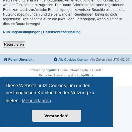
Registrierung ist in wenigen Augenblicken erledigt und ermöglicht dir, auf
weitere Funktionen zuzugreifen. Die Board-Administration kann registrierten
Benutzern auch zusätzliche Berechtigungen zuweisen. Beachte bitte unsere
Nutzungsbedingungen und die verwandten Regelungen, bevor du dich
registrierst. Bitte beachte auch die jeweiligen Forenregeln, wenn du dich in
diesem Board bewegst.
Nutzungsbedingungen
|
Datenschutzerklärung
Registrieren
Foren-Übersicht
Alle Cookies löschen
Alle Zeiten sind
UTC+02:00
Powered by
phpBB
® Forum Software © phpBB Limited
Deutsche Übersetzung durch
phpBB.de
Datenschutz
|
Nutzungsbedingungen
Diese Website nutzt Cookies, um dir den
bestmöglichen Komfort bei der Nutzung zu
bieten.
Mehr erfahren
Verstanden!