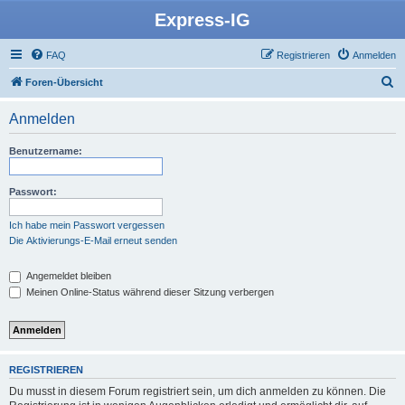
Express-IG
FAQ
Registrieren
Anmelden
S
Foren-Übersicht
u
Anmelden
c
h
Benutzername:
e
Passwort:
Ich habe mein Passwort vergessen
Die Aktivierungs-E-Mail erneut senden
Angemeldet bleiben
Meinen Online-Status während dieser Sitzung verbergen
REGISTRIEREN
Du musst in diesem Forum registriert sein, um dich anmelden zu können. Die