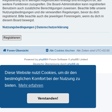
Registrierung ist in wenigen Augenblicken erledigt und ermöglicht dir, auf
weitere Funktionen zuzugreifen. Die Board-Administration kann registrierten
Benutzern auch zusätzliche Berechtigungen zuweisen. Beachte bitte unsere
Nutzungsbedingungen und die verwandten Regelungen, bevor du dich
registrierst. Bitte beachte auch die jeweiligen Forenregeln, wenn du dich in
diesem Board bewegst.
Nutzungsbedingungen
|
Datenschutzerklärung
Registrieren
Foren-Übersicht
Alle Cookies löschen
Alle Zeiten sind
UTC+02:00
Powered by
phpBB
® Forum Software © phpBB Limited
Deutsche Übersetzung durch
phpBB.de
Datenschutz
|
Nutzungsbedingungen
Diese Website nutzt Cookies, um dir den
bestmöglichen Komfort bei der Nutzung zu
bieten.
Mehr erfahren
Verstanden!