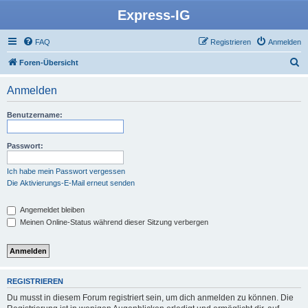
Express-IG
FAQ
Registrieren
Anmelden
S
Foren-Übersicht
u
Anmelden
c
h
Benutzername:
e
Passwort:
Ich habe mein Passwort vergessen
Die Aktivierungs-E-Mail erneut senden
Angemeldet bleiben
Meinen Online-Status während dieser Sitzung verbergen
REGISTRIEREN
Du musst in diesem Forum registriert sein, um dich anmelden zu können. Die