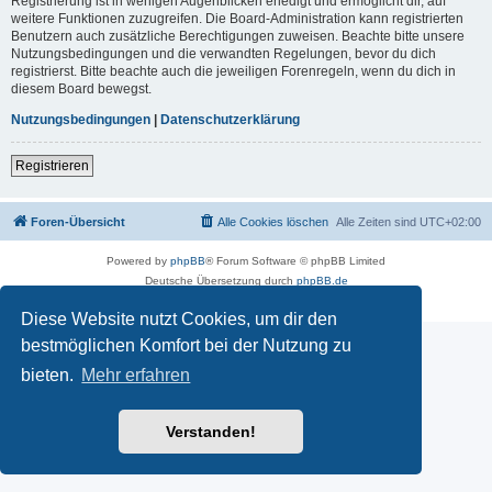
Registrierung ist in wenigen Augenblicken erledigt und ermöglicht dir, auf
weitere Funktionen zuzugreifen. Die Board-Administration kann registrierten
Benutzern auch zusätzliche Berechtigungen zuweisen. Beachte bitte unsere
Nutzungsbedingungen und die verwandten Regelungen, bevor du dich
registrierst. Bitte beachte auch die jeweiligen Forenregeln, wenn du dich in
diesem Board bewegst.
Nutzungsbedingungen
|
Datenschutzerklärung
Registrieren
Foren-Übersicht
Alle Cookies löschen
Alle Zeiten sind
UTC+02:00
Powered by
phpBB
® Forum Software © phpBB Limited
Deutsche Übersetzung durch
phpBB.de
Datenschutz
|
Nutzungsbedingungen
Diese Website nutzt Cookies, um dir den
bestmöglichen Komfort bei der Nutzung zu
bieten.
Mehr erfahren
Verstanden!