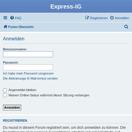
Express-IG
FAQ
Registrieren
Anmelden
S
Foren-Übersicht
u
Anmelden
c
h
Benutzername:
e
Passwort:
Ich habe mein Passwort vergessen
Die Aktivierungs-E-Mail erneut senden
Angemeldet bleiben
Meinen Online-Status während dieser Sitzung verbergen
REGISTRIEREN
Du musst in diesem Forum registriert sein, um dich anmelden zu können. Die