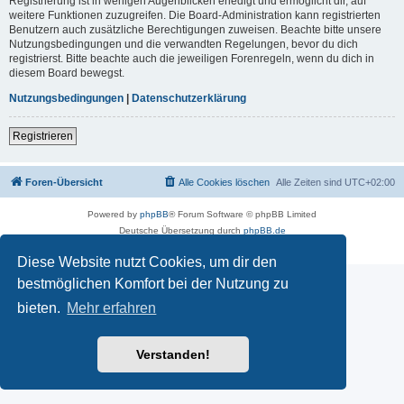
Registrierung ist in wenigen Augenblicken erledigt und ermöglicht dir, auf
weitere Funktionen zuzugreifen. Die Board-Administration kann registrierten
Benutzern auch zusätzliche Berechtigungen zuweisen. Beachte bitte unsere
Nutzungsbedingungen und die verwandten Regelungen, bevor du dich
registrierst. Bitte beachte auch die jeweiligen Forenregeln, wenn du dich in
diesem Board bewegst.
Nutzungsbedingungen
|
Datenschutzerklärung
Registrieren
Foren-Übersicht
Alle Cookies löschen
Alle Zeiten sind
UTC+02:00
Powered by
phpBB
® Forum Software © phpBB Limited
Deutsche Übersetzung durch
phpBB.de
Datenschutz
|
Nutzungsbedingungen
Diese Website nutzt Cookies, um dir den
bestmöglichen Komfort bei der Nutzung zu
bieten.
Mehr erfahren
Verstanden!