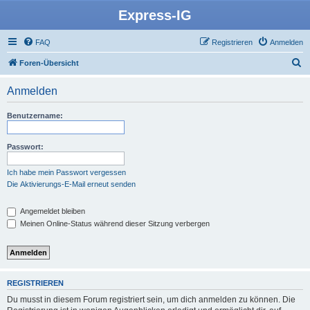
Express-IG
FAQ
Registrieren
Anmelden
S
Foren-Übersicht
u
Anmelden
c
h
Benutzername:
e
Passwort:
Ich habe mein Passwort vergessen
Die Aktivierungs-E-Mail erneut senden
Angemeldet bleiben
Meinen Online-Status während dieser Sitzung verbergen
REGISTRIEREN
Du musst in diesem Forum registriert sein, um dich anmelden zu können. Die