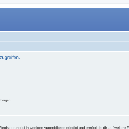
zugreifen.
rbergen
egistrierung ist in wenigen Augenblicken erledigt und ermöglicht dir, auf weitere 