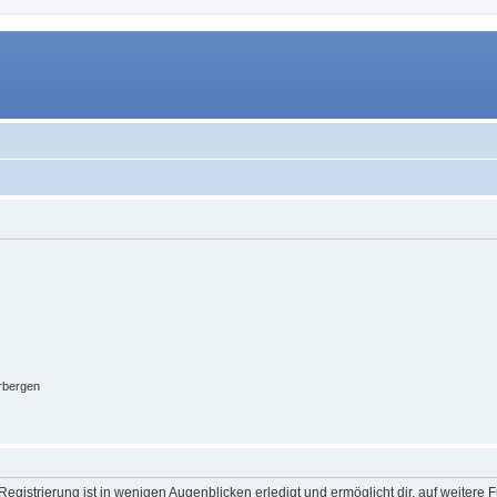
rbergen
egistrierung ist in wenigen Augenblicken erledigt und ermöglicht dir, auf weitere 