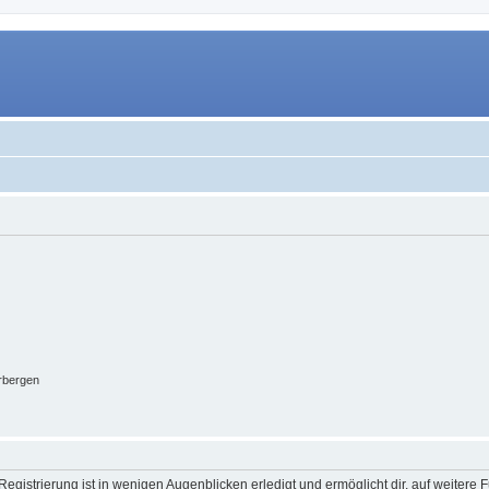
rbergen
egistrierung ist in wenigen Augenblicken erledigt und ermöglicht dir, auf weitere 