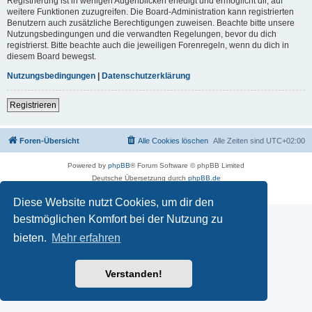
Registrierung ist in wenigen Augenblicken erledigt und ermöglicht dir, auf
weitere Funktionen zuzugreifen. Die Board-Administration kann registrierten
Benutzern auch zusätzliche Berechtigungen zuweisen. Beachte bitte unsere
Nutzungsbedingungen und die verwandten Regelungen, bevor du dich
registrierst. Bitte beachte auch die jeweiligen Forenregeln, wenn du dich in
diesem Board bewegst.
Nutzungsbedingungen
|
Datenschutzerklärung
Registrieren
Foren-Übersicht
Alle Cookies löschen
Alle Zeiten sind
UTC+02:00
Powered by
phpBB
® Forum Software © phpBB Limited
Deutsche Übersetzung durch
phpBB.de
Datenschutz
|
Nutzungsbedingungen
Diese Website nutzt Cookies, um dir den
bestmöglichen Komfort bei der Nutzung zu
bieten.
Mehr erfahren
Verstanden!