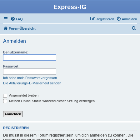
Express-IG
FAQ
Registrieren
Anmelden
S
Foren-Übersicht
u
Anmelden
c
h
Benutzername:
e
Passwort:
Ich habe mein Passwort vergessen
Die Aktivierungs-E-Mail erneut senden
Angemeldet bleiben
Meinen Online-Status während dieser Sitzung verbergen
REGISTRIEREN
Du musst in diesem Forum registriert sein, um dich anmelden zu können. Die