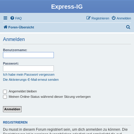
Express-IG
FAQ
Registrieren
Anmelden
S
Foren-Übersicht
u
Anmelden
c
h
Benutzername:
e
Passwort:
Ich habe mein Passwort vergessen
Die Aktivierungs-E-Mail erneut senden
Angemeldet bleiben
Meinen Online-Status während dieser Sitzung verbergen
REGISTRIEREN
Du musst in diesem Forum registriert sein, um dich anmelden zu können. Die