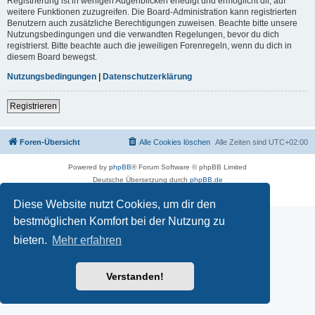
Registrierung ist in wenigen Augenblicken erledigt und ermöglicht dir, auf
weitere Funktionen zuzugreifen. Die Board-Administration kann registrierten
Benutzern auch zusätzliche Berechtigungen zuweisen. Beachte bitte unsere
Nutzungsbedingungen und die verwandten Regelungen, bevor du dich
registrierst. Bitte beachte auch die jeweiligen Forenregeln, wenn du dich in
diesem Board bewegst.
Nutzungsbedingungen
|
Datenschutzerklärung
Registrieren
Foren-Übersicht
Alle Cookies löschen
Alle Zeiten sind
UTC+02:00
Powered by
phpBB
® Forum Software © phpBB Limited
Deutsche Übersetzung durch
phpBB.de
Datenschutz
|
Nutzungsbedingungen
Diese Website nutzt Cookies, um dir den
bestmöglichen Komfort bei der Nutzung zu
bieten.
Mehr erfahren
Verstanden!