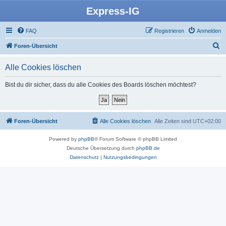
Express-IG
FAQ
Registrieren
Anmelden
S
Foren-Übersicht
u
Alle Cookies löschen
c
h
Bist du dir sicher, dass du alle Cookies des Boards löschen möchtest?
e
Foren-Übersicht
Alle Cookies löschen
Alle Zeiten sind
UTC+02:00
Powered by
phpBB
® Forum Software © phpBB Limited
Deutsche Übersetzung durch
phpBB.de
Datenschutz
|
Nutzungsbedingungen