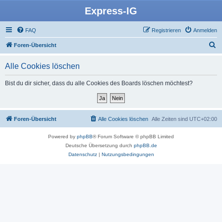
Express-IG
FAQ
Registrieren
Anmelden
S
Foren-Übersicht
u
Alle Cookies löschen
c
h
Bist du dir sicher, dass du alle Cookies des Boards löschen möchtest?
e
Foren-Übersicht
Alle Cookies löschen
Alle Zeiten sind
UTC+02:00
Powered by
phpBB
® Forum Software © phpBB Limited
Deutsche Übersetzung durch
phpBB.de
Datenschutz
|
Nutzungsbedingungen