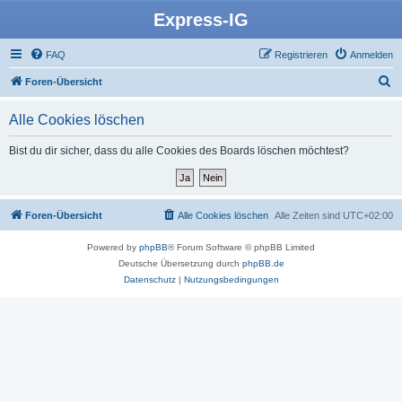
Express-IG
FAQ
Registrieren
Anmelden
S
Foren-Übersicht
u
Alle Cookies löschen
c
h
Bist du dir sicher, dass du alle Cookies des Boards löschen möchtest?
e
Foren-Übersicht
Alle Cookies löschen
Alle Zeiten sind
UTC+02:00
Powered by
phpBB
® Forum Software © phpBB Limited
Deutsche Übersetzung durch
phpBB.de
Datenschutz
|
Nutzungsbedingungen