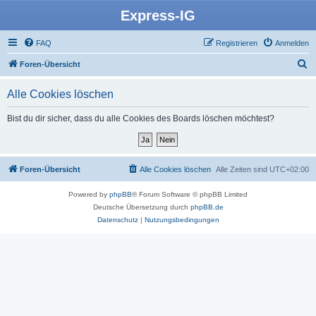
Express-IG
FAQ
Registrieren
Anmelden
S
Foren-Übersicht
u
Alle Cookies löschen
c
h
Bist du dir sicher, dass du alle Cookies des Boards löschen möchtest?
e
Foren-Übersicht
Alle Cookies löschen
Alle Zeiten sind
UTC+02:00
Powered by
phpBB
® Forum Software © phpBB Limited
Deutsche Übersetzung durch
phpBB.de
Datenschutz
|
Nutzungsbedingungen