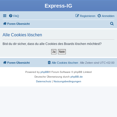
Express-IG
FAQ
Registrieren
Anmelden
S
Foren-Übersicht
u
Alle Cookies löschen
c
h
Bist du dir sicher, dass du alle Cookies des Boards löschen möchtest?
e
Foren-Übersicht
Alle Cookies löschen
Alle Zeiten sind
UTC+02:00
Powered by
phpBB
® Forum Software © phpBB Limited
Deutsche Übersetzung durch
phpBB.de
Datenschutz
|
Nutzungsbedingungen