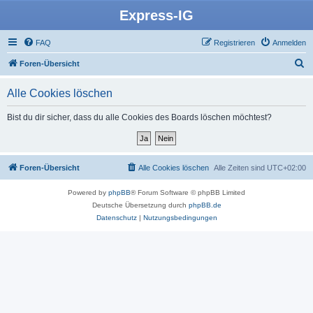
Express-IG
FAQ
Registrieren
Anmelden
S
Foren-Übersicht
u
Alle Cookies löschen
c
h
Bist du dir sicher, dass du alle Cookies des Boards löschen möchtest?
e
Foren-Übersicht
Alle Cookies löschen
Alle Zeiten sind
UTC+02:00
Powered by
phpBB
® Forum Software © phpBB Limited
Deutsche Übersetzung durch
phpBB.de
Datenschutz
|
Nutzungsbedingungen