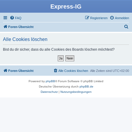
Express-IG
FAQ
Registrieren
Anmelden
S
Foren-Übersicht
u
Alle Cookies löschen
c
h
Bist du dir sicher, dass du alle Cookies des Boards löschen möchtest?
e
Foren-Übersicht
Alle Cookies löschen
Alle Zeiten sind
UTC+02:00
Powered by
phpBB
® Forum Software © phpBB Limited
Deutsche Übersetzung durch
phpBB.de
Datenschutz
|
Nutzungsbedingungen