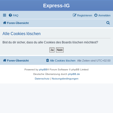
Express-IG
FAQ
Registrieren
Anmelden
S
Foren-Übersicht
u
Alle Cookies löschen
c
h
Bist du dir sicher, dass du alle Cookies des Boards löschen möchtest?
e
Foren-Übersicht
Alle Cookies löschen
Alle Zeiten sind
UTC+02:00
Powered by
phpBB
® Forum Software © phpBB Limited
Deutsche Übersetzung durch
phpBB.de
Datenschutz
|
Nutzungsbedingungen